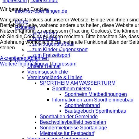
Impressum
|
Datenschutz
Wir benutzen Cookies
info@sv-oberiflingen.de
Wir nutzen Cookies auf unserer Website. Einige von ihnen sind 
Home
Betrieb der Seite, während andere uns helfen, diese Website u
Aktuelles
Nutzererfahrung zu verbessern (Tracking Cookies). Sie können 
... zum Verein
ob Sie die Cookies zulassen möchten. Bitte beachten Sie, dass
... zum Fußball
Ablehnung womöglich nicht mehr alle Funktionalitäten der Seit
... zum Jugendfußball
stehen.
... zum Kinder-/Jugendsport
... zum Freizeitsport
Akzeptieren
Ablehnen
Der Verein
Weitere Informationen
|
Impressum
Unsere Heimat
Vereinsgeschichte
Vereinsgelände & Hallen
SPORTHEIM AM WASSERTURM
Sportheim mieten
Sportheim Mietbedingungen
Informationen zum Sportheimneubau
Sportheimbrand
Bautagebuch Sportheimbau
Sporthallen der Gemeinde
Beachvolleyballfeld bespielen
Sondermietpreise Sportanlage
Mietpreise für Festbedarf
Vereinssatzung/-ordnungen