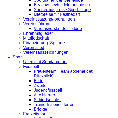
Sporthallen der Gemeinde
Beachvolleyballfeld bespielen
Sondermietpreise Sportanlage
Mietpreise für Festbedarf
Vereinssatzung/-ordnungen
Vereinsführung
Vereinsvorstände Historie
Ehrenmitglieder
Mitgliedschaft
Finanzierung: Spende
Vereinslied
Vereinsauszeichnungen
Sport ...
Übersicht Sportangebot
Fussball
Frauenteam (Team abgemeldet;
Rückblick)
Erste
Zweite
Jugendfussball
Alte Herren
Schiedsrichter
Trainerhistorie Herren
Erfolge
Freizeitsport