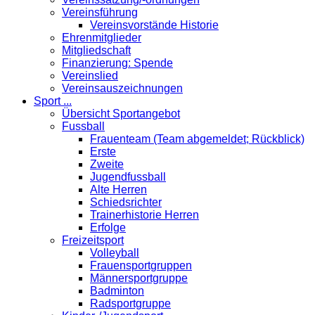
Vereinsführung
Vereinsvorstände Historie
Ehrenmitglieder
Mitgliedschaft
Finanzierung: Spende
Vereinslied
Vereinsauszeichnungen
Sport ...
Übersicht Sportangebot
Fussball
Frauenteam (Team abgemeldet; Rückblick)
Erste
Zweite
Jugendfussball
Alte Herren
Schiedsrichter
Trainerhistorie Herren
Erfolge
Freizeitsport
Volleyball
Frauensportgruppen
Männersportgruppe
Badminton
Radsportgruppe