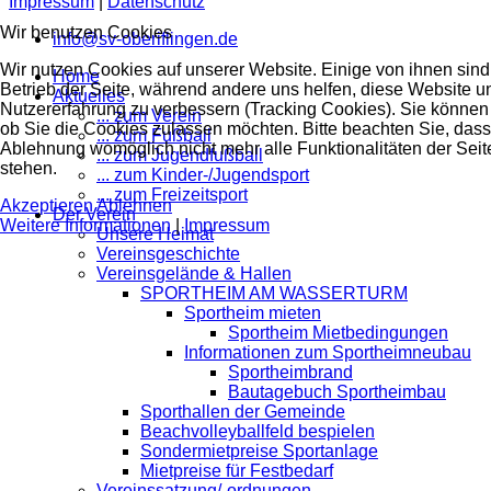
Impressum
|
Datenschutz
Wir benutzen Cookies
info@sv-oberiflingen.de
Wir nutzen Cookies auf unserer Website. Einige von ihnen sind 
Home
Betrieb der Seite, während andere uns helfen, diese Website u
Aktuelles
Nutzererfahrung zu verbessern (Tracking Cookies). Sie können 
... zum Verein
ob Sie die Cookies zulassen möchten. Bitte beachten Sie, dass
... zum Fußball
Ablehnung womöglich nicht mehr alle Funktionalitäten der Seit
... zum Jugendfußball
stehen.
... zum Kinder-/Jugendsport
... zum Freizeitsport
Akzeptieren
Ablehnen
Der Verein
Weitere Informationen
|
Impressum
Unsere Heimat
Vereinsgeschichte
Vereinsgelände & Hallen
SPORTHEIM AM WASSERTURM
Sportheim mieten
Sportheim Mietbedingungen
Informationen zum Sportheimneubau
Sportheimbrand
Bautagebuch Sportheimbau
Sporthallen der Gemeinde
Beachvolleyballfeld bespielen
Sondermietpreise Sportanlage
Mietpreise für Festbedarf
Vereinssatzung/-ordnungen