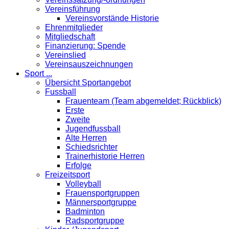
Vereinsführung
Vereinsvorstände Historie
Ehrenmitglieder
Mitgliedschaft
Finanzierung: Spende
Vereinslied
Vereinsauszeichnungen
Sport ...
Übersicht Sportangebot
Fussball
Frauenteam (Team abgemeldet; Rückblick)
Erste
Zweite
Jugendfussball
Alte Herren
Schiedsrichter
Trainerhistorie Herren
Erfolge
Freizeitsport
Volleyball
Frauensportgruppen
Männersportgruppe
Badminton
Radsportgruppe