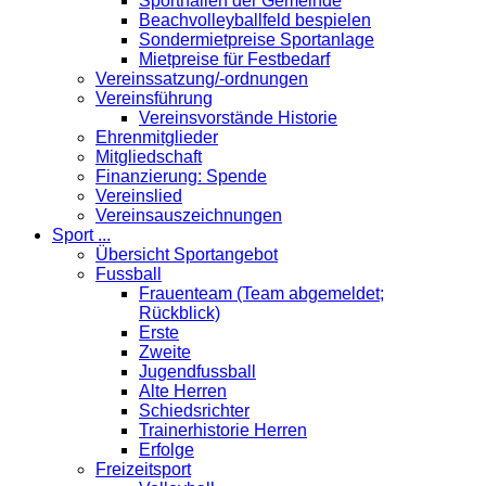
Sporthallen der Gemeinde
Beachvolleyballfeld bespielen
Sondermietpreise Sportanlage
Mietpreise für Festbedarf
Vereinssatzung/-ordnungen
Vereinsführung
Vereinsvorstände Historie
Ehrenmitglieder
Mitgliedschaft
Finanzierung: Spende
Vereinslied
Vereinsauszeichnungen
Sport ...
Übersicht Sportangebot
Fussball
Frauenteam (Team abgemeldet;
Rückblick)
Erste
Zweite
Jugendfussball
Alte Herren
Schiedsrichter
Trainerhistorie Herren
Erfolge
Freizeitsport