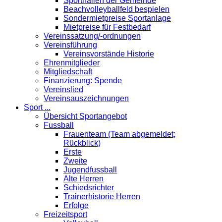
Sporthallen der Gemeinde
Beachvolleyballfeld bespielen
Sondermietpreise Sportanlage
Mietpreise für Festbedarf
Vereinssatzung/-ordnungen
Vereinsführung
Vereinsvorstände Historie
Ehrenmitglieder
Mitgliedschaft
Finanzierung: Spende
Vereinslied
Vereinsauszeichnungen
Sport ...
Übersicht Sportangebot
Fussball
Frauenteam (Team abgemeldet;
Rückblick)
Erste
Zweite
Jugendfussball
Alte Herren
Schiedsrichter
Trainerhistorie Herren
Erfolge
Freizeitsport