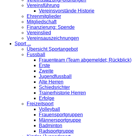
Vereinsführung
Vereinsvorstände Historie
Ehrenmitglieder
Mitgliedschaft
Finanzierung: Spende
Vereinslied
Vereinsauszeichnungen
Sport ...
Übersicht Sportangebot
Fussball
Frauenteam (Team abgemeldet; Rückblick)
Erste
Zweite
Jugendfussball
Alte Herren
Schiedsrichter
Trainerhistorie Herren
Erfolge
Freizeitsport
Volleyball
Frauensportgruppen
Männersportgruppe
Badminton
Radsportgruppe