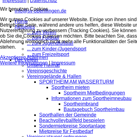
Impressum
|
Datenschutz
Wir benutzen Cookies
info@sv-oberiflingen.de
Wir nutzen Cookies auf unserer Website. Einige von ihnen sind 
Home
Betrieb der Seite, während andere uns helfen, diese Website u
Aktuelles
Nutzererfahrung zu verbessern (Tracking Cookies). Sie können 
... zum Verein
ob Sie die Cookies zulassen möchten. Bitte beachten Sie, dass
... zum Fußball
Ablehnung womöglich nicht mehr alle Funktionalitäten der Seit
... zum Jugendfußball
stehen.
... zum Kinder-/Jugendsport
... zum Freizeitsport
Akzeptieren
Ablehnen
Der Verein
Weitere Informationen
|
Impressum
Unsere Heimat
Vereinsgeschichte
Vereinsgelände & Hallen
SPORTHEIM AM WASSERTURM
Sportheim mieten
Sportheim Mietbedingungen
Informationen zum Sportheimneubau
Sportheimbrand
Bautagebuch Sportheimbau
Sporthallen der Gemeinde
Beachvolleyballfeld bespielen
Sondermietpreise Sportanlage
Mietpreise für Festbedarf
Vereinssatzung/-ordnungen