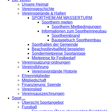
Unsere Heimat
Vereinsgeschichte
Vereinsgelände & Hallen
SPORTHEIM AM WASSERTURM
Sportheim mieten
Sportheim Mietbedingungen
Informationen zum Sportheimneubau
Sportheimbrand
Bautagebuch Sportheimbau
Sporthallen der Gemeinde
Beachvolleyballfeld bespielen
Sondermietpreise Sportanlage
Mietpreise für Festbedarf
Vereinssatzung/-ordnungen
Vereinsführung
Vereinsvorstände Historie
Ehrenmitglieder
Mitgliedschaft
Finanzierung: Spende
Vereinslied
Vereinsauszeichnungen
Sport ...
Übersicht Sportangebot
Fussball