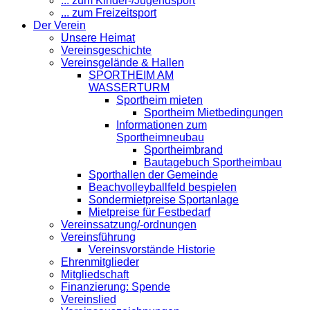
... zum Kinder-/Jugendsport
... zum Freizeitsport
Der Verein
Unsere Heimat
Vereinsgeschichte
Vereinsgelände & Hallen
SPORTHEIM AM
WASSERTURM
Sportheim mieten
Sportheim Mietbedingungen
Informationen zum
Sportheimneubau
Sportheimbrand
Bautagebuch Sportheimbau
Sporthallen der Gemeinde
Beachvolleyballfeld bespielen
Sondermietpreise Sportanlage
Mietpreise für Festbedarf
Vereinssatzung/-ordnungen
Vereinsführung
Vereinsvorstände Historie
Ehrenmitglieder
Mitgliedschaft
Finanzierung: Spende
Vereinslied