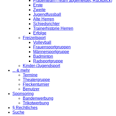
Frauenteam (Team abgemeldet; Rückblick)
Erste
Zweite
Jugendfussball
Alte Herren
Schiedsrichter
Trainerhistorie Herren
Erfolge
Freizeitsport
Volleyball
Frauensportgruppen
Männersportgruppe
Badminton
Radsportgruppe
Kinder-/Jugendsport
... & mehr
Termine
Theatergruppe
Fleckenturnier
Benutzer
Sponsoring
Bandenwerbung
Trikotwerbung
§ Rechtliches
Suche