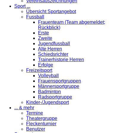
Vereinsauszeichnungen
Sport ...
Übersicht Sportangebot
Fussball
Frauenteam (Team abgemeldet;
Rückblick)
Erste
Zweite
Jugendfussball
Alte Herren
Schiedsrichter
Trainerhistorie Herren
Erfolge
Freizeitsport
Volleyball
Frauensportgruppen
Männersportgruppe
Badminton
Radsportgruppe
Kinder-/Jugendsport
... & mehr
Termine
Theatergruppe
Fleckenturnier
Benutzer