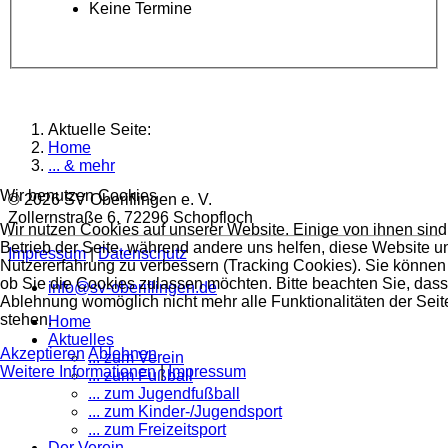
Keine Termine
Aktuelle Seite:
Home
... & mehr
Wir benutzen Cookies
© 2026 SV Oberiflingen e. V.
Zollernstraße 6, 72296 Schopfloch
Wir nutzen Cookies auf unserer Website. Einige von ihnen sind 
Betrieb der Seite, während andere uns helfen, diese Website u
Impressum
|
Datenschutz
Nutzererfahrung zu verbessern (Tracking Cookies). Sie können 
ob Sie die Cookies zulassen möchten. Bitte beachten Sie, dass
info@sv-oberiflingen.de
Ablehnung womöglich nicht mehr alle Funktionalitäten der Seit
stehen.
Home
Aktuelles
Akzeptieren
Ablehnen
... zum Verein
Weitere Informationen
|
Impressum
... zum Fußball
... zum Jugendfußball
... zum Kinder-/Jugendsport
... zum Freizeitsport
Der Verein