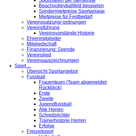
Sporthallen der Gemeinde
Beachvolleyballfeld bespielen
Sondermietpreise Sportanlage
Mietpreise für Festbedarf
Vereinssatzung/-ordnungen
Vereinsführung
Vereinsvorstände Historie
Ehrenmitglieder
Mitgliedschaft
Finanzierung: Spende
Vereinslied
Vereinsauszeichnungen
Sport ...
Übersicht Sportangebot
Fussball
Frauenteam (Team abgemeldet;
Rückblick)
Erste
Zweite
Jugendfussball
Alte Herren
Schiedsrichter
Trainerhistorie Herren
Erfolge
Freizeitsport