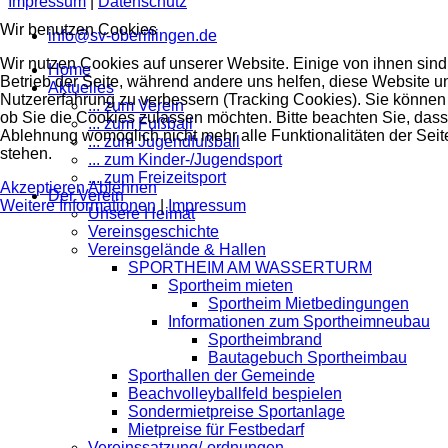
Impressum
|
Datenschutz
Wir benutzen Cookies
info@sv-oberiflingen.de
Wir nutzen Cookies auf unserer Website. Einige von ihnen sind 
Home
Betrieb der Seite, während andere uns helfen, diese Website u
Aktuelles
Nutzererfahrung zu verbessern (Tracking Cookies). Sie können 
... zum Verein
ob Sie die Cookies zulassen möchten. Bitte beachten Sie, dass
... zum Fußball
Ablehnung womöglich nicht mehr alle Funktionalitäten der Seit
... zum Jugendfußball
stehen.
... zum Kinder-/Jugendsport
... zum Freizeitsport
Akzeptieren
Ablehnen
Der Verein
Weitere Informationen
|
Impressum
Unsere Heimat
Vereinsgeschichte
Vereinsgelände & Hallen
SPORTHEIM AM WASSERTURM
Sportheim mieten
Sportheim Mietbedingungen
Informationen zum Sportheimneubau
Sportheimbrand
Bautagebuch Sportheimbau
Sporthallen der Gemeinde
Beachvolleyballfeld bespielen
Sondermietpreise Sportanlage
Mietpreise für Festbedarf
Vereinssatzung/-ordnungen