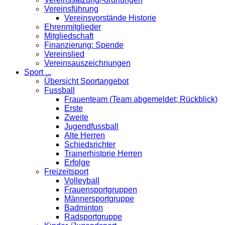
Vereinsführung
Vereinsvorstände Historie
Ehrenmitglieder
Mitgliedschaft
Finanzierung: Spende
Vereinslied
Vereinsauszeichnungen
Sport ...
Übersicht Sportangebot
Fussball
Frauenteam (Team abgemeldet; Rückblick)
Erste
Zweite
Jugendfussball
Alte Herren
Schiedsrichter
Trainerhistorie Herren
Erfolge
Freizeitsport
Volleyball
Frauensportgruppen
Männersportgruppe
Badminton
Radsportgruppe