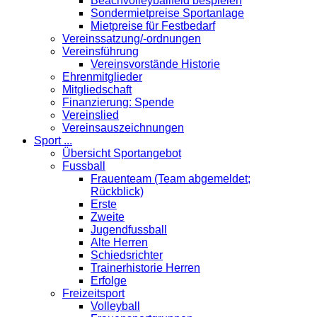
Beachvolleyballfeld bespielen
Sondermietpreise Sportanlage
Mietpreise für Festbedarf
Vereinssatzung/-ordnungen
Vereinsführung
Vereinsvorstände Historie
Ehrenmitglieder
Mitgliedschaft
Finanzierung: Spende
Vereinslied
Vereinsauszeichnungen
Sport ...
Übersicht Sportangebot
Fussball
Frauenteam (Team abgemeldet;
Rückblick)
Erste
Zweite
Jugendfussball
Alte Herren
Schiedsrichter
Trainerhistorie Herren
Erfolge
Freizeitsport
Volleyball