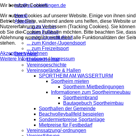
Wir benutzen Cookies
info@sv-oberiflingen.de
Wir nutzen Cookies auf unserer Website. Einige von ihnen sind 
Home
Betrieb der Seite, während andere uns helfen, diese Website u
Aktuelles
Nutzererfahrung zu verbessern (Tracking Cookies). Sie können 
... zum Verein
ob Sie die Cookies zulassen möchten. Bitte beachten Sie, dass
... zum Fußball
Ablehnung womöglich nicht mehr alle Funktionalitäten der Seit
... zum Jugendfußball
stehen.
... zum Kinder-/Jugendsport
... zum Freizeitsport
Akzeptieren
Ablehnen
Der Verein
Weitere Informationen
|
Impressum
Unsere Heimat
Vereinsgeschichte
Vereinsgelände & Hallen
SPORTHEIM AM WASSERTURM
Sportheim mieten
Sportheim Mietbedingungen
Informationen zum Sportheimneubau
Sportheimbrand
Bautagebuch Sportheimbau
Sporthallen der Gemeinde
Beachvolleyballfeld bespielen
Sondermietpreise Sportanlage
Mietpreise für Festbedarf
Vereinssatzung/-ordnungen
Vereinsführung