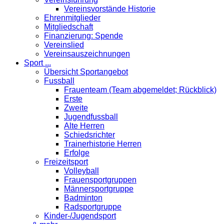
Vereinsvorstände Historie
Ehrenmitglieder
Mitgliedschaft
Finanzierung: Spende
Vereinslied
Vereinsauszeichnungen
Sport ...
Übersicht Sportangebot
Fussball
Frauenteam (Team abgemeldet; Rückblick)
Erste
Zweite
Jugendfussball
Alte Herren
Schiedsrichter
Trainerhistorie Herren
Erfolge
Freizeitsport
Volleyball
Frauensportgruppen
Männersportgruppe
Badminton
Radsportgruppe
Kinder-/Jugendsport