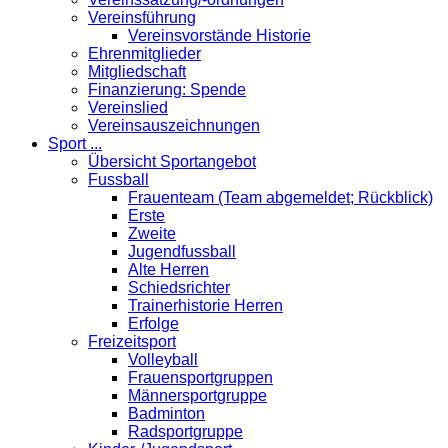
Vereinsführung
Vereinsvorstände Historie
Ehrenmitglieder
Mitgliedschaft
Finanzierung: Spende
Vereinslied
Vereinsauszeichnungen
Sport ...
Übersicht Sportangebot
Fussball
Frauenteam (Team abgemeldet; Rückblick)
Erste
Zweite
Jugendfussball
Alte Herren
Schiedsrichter
Trainerhistorie Herren
Erfolge
Freizeitsport
Volleyball
Frauensportgruppen
Männersportgruppe
Badminton
Radsportgruppe