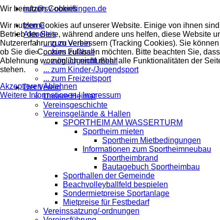
Wir benutzen Cookies
info@sv-oberiflingen.de
Wir nutzen Cookies auf unserer Website. Einige von ihnen sind 
Home
Betrieb der Seite, während andere uns helfen, diese Website u
Aktuelles
Nutzererfahrung zu verbessern (Tracking Cookies). Sie können 
... zum Verein
ob Sie die Cookies zulassen möchten. Bitte beachten Sie, dass
... zum Fußball
Ablehnung womöglich nicht mehr alle Funktionalitäten der Seit
... zum Jugendfußball
stehen.
... zum Kinder-/Jugendsport
... zum Freizeitsport
Akzeptieren
Ablehnen
Der Verein
Weitere Informationen
|
Impressum
Unsere Heimat
Vereinsgeschichte
Vereinsgelände & Hallen
SPORTHEIM AM WASSERTURM
Sportheim mieten
Sportheim Mietbedingungen
Informationen zum Sportheimneubau
Sportheimbrand
Bautagebuch Sportheimbau
Sporthallen der Gemeinde
Beachvolleyballfeld bespielen
Sondermietpreise Sportanlage
Mietpreise für Festbedarf
Vereinssatzung/-ordnungen
Vereinsführung