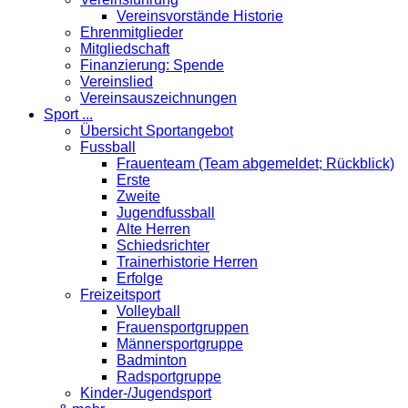
Vereinsvorstände Historie
Ehrenmitglieder
Mitgliedschaft
Finanzierung: Spende
Vereinslied
Vereinsauszeichnungen
Sport ...
Übersicht Sportangebot
Fussball
Frauenteam (Team abgemeldet; Rückblick)
Erste
Zweite
Jugendfussball
Alte Herren
Schiedsrichter
Trainerhistorie Herren
Erfolge
Freizeitsport
Volleyball
Frauensportgruppen
Männersportgruppe
Badminton
Radsportgruppe
Kinder-/Jugendsport