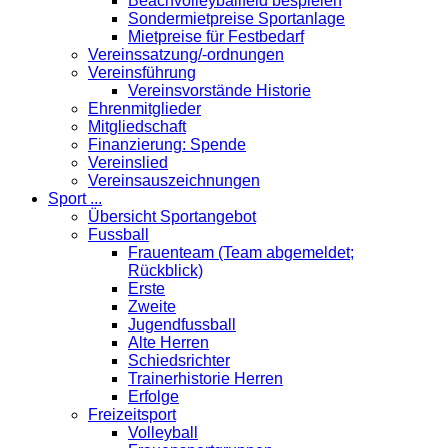
Beachvolleyballfeld bespielen
Sondermietpreise Sportanlage
Mietpreise für Festbedarf
Vereinssatzung/-ordnungen
Vereinsführung
Vereinsvorstände Historie
Ehrenmitglieder
Mitgliedschaft
Finanzierung: Spende
Vereinslied
Vereinsauszeichnungen
Sport ...
Übersicht Sportangebot
Fussball
Frauenteam (Team abgemeldet;
Rückblick)
Erste
Zweite
Jugendfussball
Alte Herren
Schiedsrichter
Trainerhistorie Herren
Erfolge
Freizeitsport
Volleyball