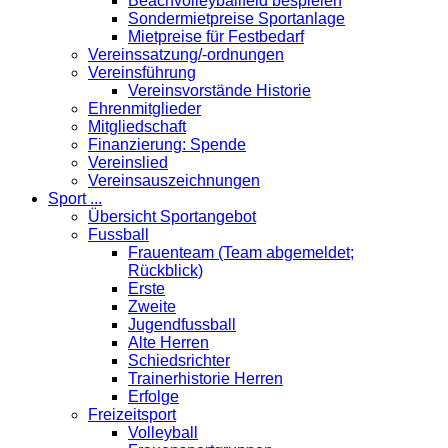
Beachvolleyballfeld bespielen
Sondermietpreise Sportanlage
Mietpreise für Festbedarf
Vereinssatzung/-ordnungen
Vereinsführung
Vereinsvorstände Historie
Ehrenmitglieder
Mitgliedschaft
Finanzierung: Spende
Vereinslied
Vereinsauszeichnungen
Sport ...
Übersicht Sportangebot
Fussball
Frauenteam (Team abgemeldet;
Rückblick)
Erste
Zweite
Jugendfussball
Alte Herren
Schiedsrichter
Trainerhistorie Herren
Erfolge
Freizeitsport
Volleyball