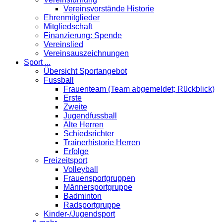
Vereinsvorstände Historie
Ehrenmitglieder
Mitgliedschaft
Finanzierung: Spende
Vereinslied
Vereinsauszeichnungen
Sport ...
Übersicht Sportangebot
Fussball
Frauenteam (Team abgemeldet; Rückblick)
Erste
Zweite
Jugendfussball
Alte Herren
Schiedsrichter
Trainerhistorie Herren
Erfolge
Freizeitsport
Volleyball
Frauensportgruppen
Männersportgruppe
Badminton
Radsportgruppe
Kinder-/Jugendsport