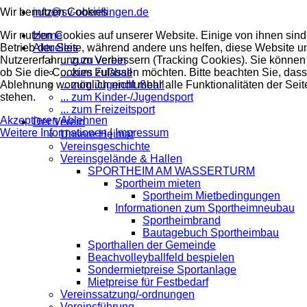
Wir benutzen Cookies
info@sv-oberiflingen.de
Wir nutzen Cookies auf unserer Website. Einige von ihnen sind 
Home
Betrieb der Seite, während andere uns helfen, diese Website u
Aktuelles
Nutzererfahrung zu verbessern (Tracking Cookies). Sie können 
... zum Verein
ob Sie die Cookies zulassen möchten. Bitte beachten Sie, dass
... zum Fußball
Ablehnung womöglich nicht mehr alle Funktionalitäten der Seit
... zum Jugendfußball
stehen.
... zum Kinder-/Jugendsport
... zum Freizeitsport
Akzeptieren
Ablehnen
Der Verein
Weitere Informationen
|
Impressum
Unsere Heimat
Vereinsgeschichte
Vereinsgelände & Hallen
SPORTHEIM AM WASSERTURM
Sportheim mieten
Sportheim Mietbedingungen
Informationen zum Sportheimneubau
Sportheimbrand
Bautagebuch Sportheimbau
Sporthallen der Gemeinde
Beachvolleyballfeld bespielen
Sondermietpreise Sportanlage
Mietpreise für Festbedarf
Vereinssatzung/-ordnungen
Vereinsführung