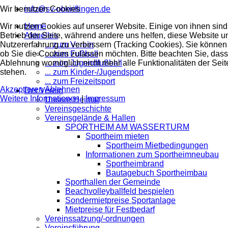
Wir benutzen Cookies
info@sv-oberiflingen.de
Wir nutzen Cookies auf unserer Website. Einige von ihnen sind 
Home
Betrieb der Seite, während andere uns helfen, diese Website u
Aktuelles
Nutzererfahrung zu verbessern (Tracking Cookies). Sie können 
... zum Verein
ob Sie die Cookies zulassen möchten. Bitte beachten Sie, dass
... zum Fußball
Ablehnung womöglich nicht mehr alle Funktionalitäten der Seit
... zum Jugendfußball
stehen.
... zum Kinder-/Jugendsport
... zum Freizeitsport
Akzeptieren
Ablehnen
Der Verein
Weitere Informationen
|
Impressum
Unsere Heimat
Vereinsgeschichte
Vereinsgelände & Hallen
SPORTHEIM AM WASSERTURM
Sportheim mieten
Sportheim Mietbedingungen
Informationen zum Sportheimneubau
Sportheimbrand
Bautagebuch Sportheimbau
Sporthallen der Gemeinde
Beachvolleyballfeld bespielen
Sondermietpreise Sportanlage
Mietpreise für Festbedarf
Vereinssatzung/-ordnungen
Vereinsführung