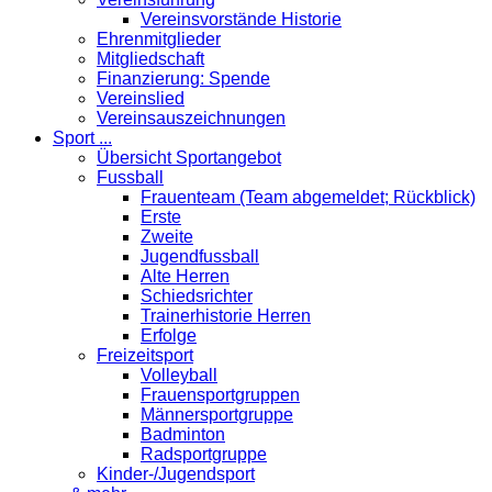
Vereinsvorstände Historie
Ehrenmitglieder
Mitgliedschaft
Finanzierung: Spende
Vereinslied
Vereinsauszeichnungen
Sport ...
Übersicht Sportangebot
Fussball
Frauenteam (Team abgemeldet; Rückblick)
Erste
Zweite
Jugendfussball
Alte Herren
Schiedsrichter
Trainerhistorie Herren
Erfolge
Freizeitsport
Volleyball
Frauensportgruppen
Männersportgruppe
Badminton
Radsportgruppe
Kinder-/Jugendsport