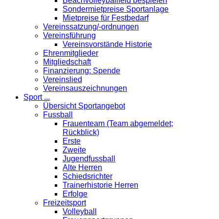
Beachvolleyballfeld bespielen
Sondermietpreise Sportanlage
Mietpreise für Festbedarf
Vereinssatzung/-ordnungen
Vereinsführung
Vereinsvorstände Historie
Ehrenmitglieder
Mitgliedschaft
Finanzierung: Spende
Vereinslied
Vereinsauszeichnungen
Sport ...
Übersicht Sportangebot
Fussball
Frauenteam (Team abgemeldet;
Rückblick)
Erste
Zweite
Jugendfussball
Alte Herren
Schiedsrichter
Trainerhistorie Herren
Erfolge
Freizeitsport
Volleyball