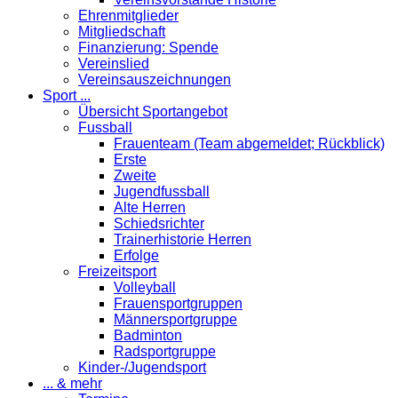
Ehrenmitglieder
Mitgliedschaft
Finanzierung: Spende
Vereinslied
Vereinsauszeichnungen
Sport ...
Übersicht Sportangebot
Fussball
Frauenteam (Team abgemeldet; Rückblick)
Erste
Zweite
Jugendfussball
Alte Herren
Schiedsrichter
Trainerhistorie Herren
Erfolge
Freizeitsport
Volleyball
Frauensportgruppen
Männersportgruppe
Badminton
Radsportgruppe
Kinder-/Jugendsport
... & mehr