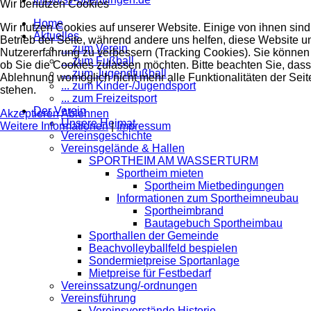
Wir benutzen Cookies
Home
Wir nutzen Cookies auf unserer Website. Einige von ihnen sind 
Aktuelles
Betrieb der Seite, während andere uns helfen, diese Website u
... zum Verein
Nutzererfahrung zu verbessern (Tracking Cookies). Sie können 
... zum Fußball
ob Sie die Cookies zulassen möchten. Bitte beachten Sie, dass
... zum Jugendfußball
Ablehnung womöglich nicht mehr alle Funktionalitäten der Seit
... zum Kinder-/Jugendsport
stehen.
... zum Freizeitsport
Der Verein
Akzeptieren
Ablehnen
Unsere Heimat
Weitere Informationen
|
Impressum
Vereinsgeschichte
Vereinsgelände & Hallen
SPORTHEIM AM WASSERTURM
Sportheim mieten
Sportheim Mietbedingungen
Informationen zum Sportheimneubau
Sportheimbrand
Bautagebuch Sportheimbau
Sporthallen der Gemeinde
Beachvolleyballfeld bespielen
Sondermietpreise Sportanlage
Mietpreise für Festbedarf
Vereinssatzung/-ordnungen
Vereinsführung
Vereinsvorstände Historie