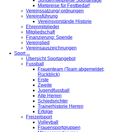
Sondermietpreise Sportanlage
Mietpreise für Festbedarf
Vereinssatzung/-ordnungen
Vereinsführung
Vereinsvorstände Historie
Ehrenmitglieder
Mitgliedschaft
Finanzierung: Spende
Vereinslied
Vereinsauszeichnungen
Sport ...
Übersicht Sportangebot
Fussball
Frauenteam (Team abgemeldet;
Rückblick)
Erste
Zweite
Jugendfussball
Alte Herren
Schiedsrichter
Trainerhistorie Herren
Erfolge
Freizeitsport
Volleyball
Frauensportgruppen