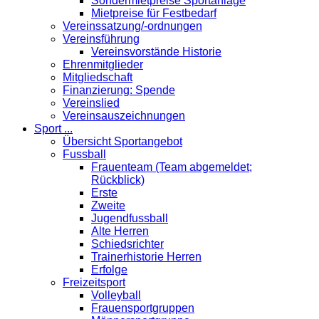
Sondermietpreise Sportanlage
Mietpreise für Festbedarf
Vereinssatzung/-ordnungen
Vereinsführung
Vereinsvorstände Historie
Ehrenmitglieder
Mitgliedschaft
Finanzierung: Spende
Vereinslied
Vereinsauszeichnungen
Sport ...
Übersicht Sportangebot
Fussball
Frauenteam (Team abgemeldet;
Rückblick)
Erste
Zweite
Jugendfussball
Alte Herren
Schiedsrichter
Trainerhistorie Herren
Erfolge
Freizeitsport
Volleyball
Frauensportgruppen