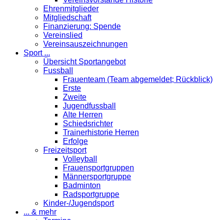
Ehrenmitglieder
Mitgliedschaft
Finanzierung: Spende
Vereinslied
Vereinsauszeichnungen
Sport ...
Übersicht Sportangebot
Fussball
Frauenteam (Team abgemeldet; Rückblick)
Erste
Zweite
Jugendfussball
Alte Herren
Schiedsrichter
Trainerhistorie Herren
Erfolge
Freizeitsport
Volleyball
Frauensportgruppen
Männersportgruppe
Badminton
Radsportgruppe
Kinder-/Jugendsport
... & mehr