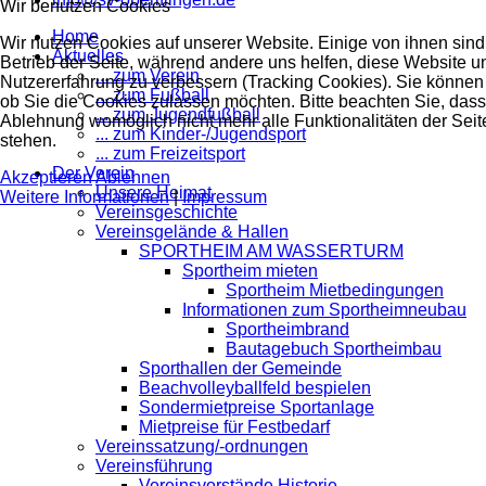
Wir benutzen Cookies
Home
Wir nutzen Cookies auf unserer Website. Einige von ihnen sind 
Aktuelles
Betrieb der Seite, während andere uns helfen, diese Website u
... zum Verein
Nutzererfahrung zu verbessern (Tracking Cookies). Sie können 
... zum Fußball
ob Sie die Cookies zulassen möchten. Bitte beachten Sie, dass
... zum Jugendfußball
Ablehnung womöglich nicht mehr alle Funktionalitäten der Seit
... zum Kinder-/Jugendsport
stehen.
... zum Freizeitsport
Der Verein
Akzeptieren
Ablehnen
Unsere Heimat
Weitere Informationen
|
Impressum
Vereinsgeschichte
Vereinsgelände & Hallen
SPORTHEIM AM WASSERTURM
Sportheim mieten
Sportheim Mietbedingungen
Informationen zum Sportheimneubau
Sportheimbrand
Bautagebuch Sportheimbau
Sporthallen der Gemeinde
Beachvolleyballfeld bespielen
Sondermietpreise Sportanlage
Mietpreise für Festbedarf
Vereinssatzung/-ordnungen
Vereinsführung
Vereinsvorstände Historie