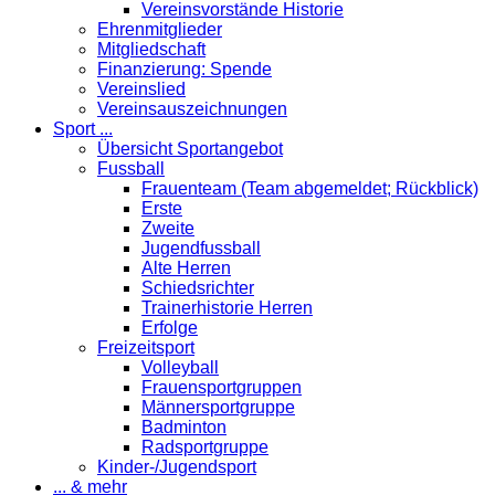
Vereinsvorstände Historie
Ehrenmitglieder
Mitgliedschaft
Finanzierung: Spende
Vereinslied
Vereinsauszeichnungen
Sport ...
Übersicht Sportangebot
Fussball
Frauenteam (Team abgemeldet; Rückblick)
Erste
Zweite
Jugendfussball
Alte Herren
Schiedsrichter
Trainerhistorie Herren
Erfolge
Freizeitsport
Volleyball
Frauensportgruppen
Männersportgruppe
Badminton
Radsportgruppe
Kinder-/Jugendsport
... & mehr