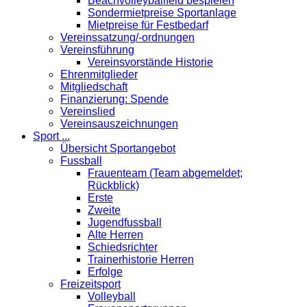
Beachvolleyballfeld bespielen
Sondermietpreise Sportanlage
Mietpreise für Festbedarf
Vereinssatzung/-ordnungen
Vereinsführung
Vereinsvorstände Historie
Ehrenmitglieder
Mitgliedschaft
Finanzierung: Spende
Vereinslied
Vereinsauszeichnungen
Sport ...
Übersicht Sportangebot
Fussball
Frauenteam (Team abgemeldet;
Rückblick)
Erste
Zweite
Jugendfussball
Alte Herren
Schiedsrichter
Trainerhistorie Herren
Erfolge
Freizeitsport
Volleyball