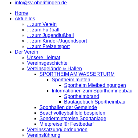
info@sv-oberiflingen.de
Home
Aktuelles
... zum Verein
... zum Fußball
... zum Jugendfußball
... zum Kinder-/Jugendsport
... zum Freizeitsport
Der Verein
Unsere Heimat
Vereinsgeschichte
Vereinsgelände & Hallen
SPORTHEIM AM WASSERTURM
Sportheim mieten
Sportheim Mietbedingungen
Informationen zum Sportheimneubau
Sportheimbrand
Bautagebuch Sportheimbau
Sporthallen der Gemeinde
Beachvolleyballfeld bespielen
Sondermietpreise Sportanlage
Mietpreise für Festbedarf
Vereinssatzung/-ordnungen
Vereinsführung