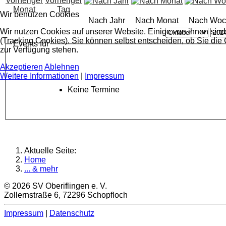
Wir benutzen Cookies
Nach Jahr
Nach Monat
Nach Woc
Wir nutzen Cookies auf unserer Website. Einige von ihnen sind
(Tracking Cookies). Sie können selbst entscheiden, ob Sie die
Events für
zur Verfügung stehen.
Akzeptieren
Ablehnen
Weitere Informationen
|
Impressum
Keine Termine
Aktuelle Seite:
Home
... & mehr
© 2026 SV Oberiflingen e. V.
Zollernstraße 6, 72296 Schopfloch
Impressum
|
Datenschutz