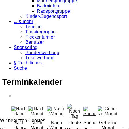
Männersportgruppe
Badminton
Radsportgruppe
Kinder-/Jugendsport
... & mehr
Termine
Theatergruppe
Fleckenturnier
Benutzer
Sponsoring
Bandenwerbung
Trikotwerbung
§ Rechtliches
Suche
Terminkalender
Wir benutzen Cookies
Nach
Nach
Nach
Heute
Suche
Gehe zu
Jahr
Monat
Woche
Monat