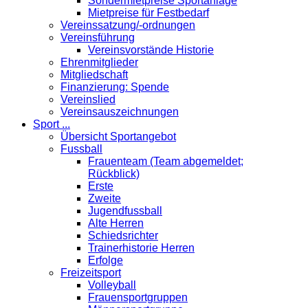
Sondermietpreise Sportanlage
Mietpreise für Festbedarf
Vereinssatzung/-ordnungen
Vereinsführung
Vereinsvorstände Historie
Ehrenmitglieder
Mitgliedschaft
Finanzierung: Spende
Vereinslied
Vereinsauszeichnungen
Sport ...
Übersicht Sportangebot
Fussball
Frauenteam (Team abgemeldet;
Rückblick)
Erste
Zweite
Jugendfussball
Alte Herren
Schiedsrichter
Trainerhistorie Herren
Erfolge
Freizeitsport
Volleyball
Frauensportgruppen