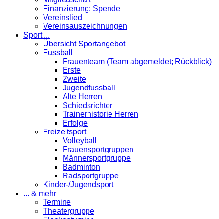
Finanzierung: Spende
Vereinslied
Vereinsauszeichnungen
Sport ...
Übersicht Sportangebot
Fussball
Frauenteam (Team abgemeldet; Rückblick)
Erste
Zweite
Jugendfussball
Alte Herren
Schiedsrichter
Trainerhistorie Herren
Erfolge
Freizeitsport
Volleyball
Frauensportgruppen
Männersportgruppe
Badminton
Radsportgruppe
Kinder-/Jugendsport
... & mehr
Termine
Theatergruppe