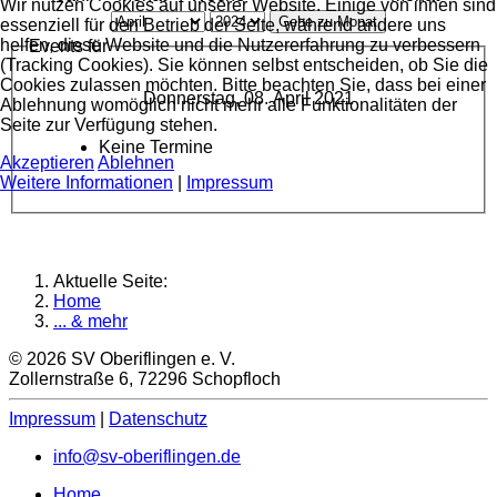
Wir nutzen Cookies auf unserer Website. Einige von ihnen sind
Gehe zu Monat
essenziell für den Betrieb der Seite, während andere uns
helfen, diese Website und die Nutzererfahrung zu verbessern
Events für
(Tracking Cookies). Sie können selbst entscheiden, ob Sie die
Cookies zulassen möchten. Bitte beachten Sie, dass bei einer
Donnerstag, 08. April 2021
Ablehnung womöglich nicht mehr alle Funktionalitäten der
Seite zur Verfügung stehen.
Keine Termine
Akzeptieren
Ablehnen
Weitere Informationen
|
Impressum
Aktuelle Seite:
Home
... & mehr
© 2026 SV Oberiflingen e. V.
Zollernstraße 6, 72296 Schopfloch
Impressum
|
Datenschutz
info@sv-oberiflingen.de
Home