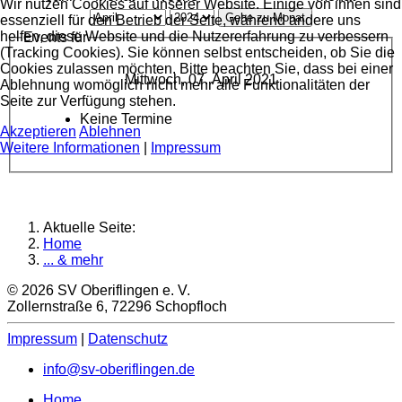
Wir nutzen Cookies auf unserer Website. Einige von ihnen sind
Gehe zu Monat
essenziell für den Betrieb der Seite, während andere uns
helfen, diese Website und die Nutzererfahrung zu verbessern
Events für
(Tracking Cookies). Sie können selbst entscheiden, ob Sie die
Cookies zulassen möchten. Bitte beachten Sie, dass bei einer
Mittwoch, 07. April 2021
Ablehnung womöglich nicht mehr alle Funktionalitäten der
Seite zur Verfügung stehen.
Keine Termine
Akzeptieren
Ablehnen
Weitere Informationen
|
Impressum
Aktuelle Seite:
Home
... & mehr
© 2026 SV Oberiflingen e. V.
Zollernstraße 6, 72296 Schopfloch
Impressum
|
Datenschutz
info@sv-oberiflingen.de
Home