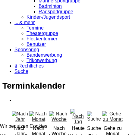
Männersportgruppe
Badminton
Radsportgruppe
Kinder-/Jugendsport
... & mehr
Termine
Theatergruppe
Fleckenturnier
Benutzer
Sponsoring
Bandenwerbung
Trikotwerbung
§ Rechtliches
Suche
Terminkalender
Wir benutzen Cookies
Nach
Nach
Nach
Heute
Suche
Gehe zu
Jahr
Monat
Woche
Monat