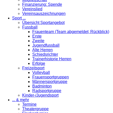
Finanzierung: Spende
Vereinslied
Vereinsauszeichnungen
Sport ...
Übersicht Sportangebot
Fussball
Frauenteam (Team abgemeldet; Rückblick)
Erste
Zweite
Jugendfussball
Alte Herren
Schiedsrichter
Trainerhistorie Herren
Erfolge
Freizeitsport
Volleyball
Frauensportgruppen
Männersportgruppe
Badminton
Radsportgruppe
Kinder-/Jugendsport
... & mehr
Termine
Theatergruppe