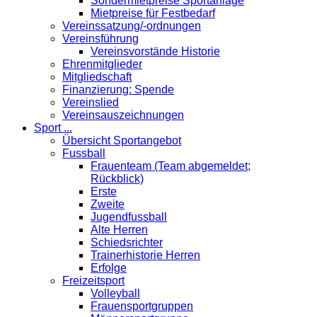
Sondermietpreise Sportanlage
Mietpreise für Festbedarf
Vereinssatzung/-ordnungen
Vereinsführung
Vereinsvorstände Historie
Ehrenmitglieder
Mitgliedschaft
Finanzierung: Spende
Vereinslied
Vereinsauszeichnungen
Sport ...
Übersicht Sportangebot
Fussball
Frauenteam (Team abgemeldet;
Rückblick)
Erste
Zweite
Jugendfussball
Alte Herren
Schiedsrichter
Trainerhistorie Herren
Erfolge
Freizeitsport
Volleyball
Frauensportgruppen