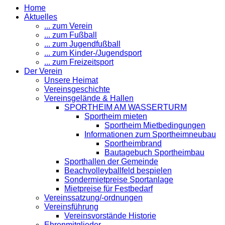
Home
Aktuelles
... zum Verein
... zum Fußball
... zum Jugendfußball
... zum Kinder-/Jugendsport
... zum Freizeitsport
Der Verein
Unsere Heimat
Vereinsgeschichte
Vereinsgelände & Hallen
SPORTHEIM AM WASSERTURM
Sportheim mieten
Sportheim Mietbedingungen
Informationen zum Sportheimneubau
Sportheimbrand
Bautagebuch Sportheimbau
Sporthallen der Gemeinde
Beachvolleyballfeld bespielen
Sondermietpreise Sportanlage
Mietpreise für Festbedarf
Vereinssatzung/-ordnungen
Vereinsführung
Vereinsvorstände Historie
Ehrenmitglieder