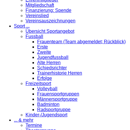
Mitgliedschaft
Finanzierung: Spende
Vereinslied
Vereinsauszeichnungen
Sport ...
Übersicht Sportangebot
Fussball
Frauenteam (Team abgemeldet; Rückblick)
Erste
Zweite
Jugendfussball
Alte Herren
Schiedsrichter
Trainerhistorie Herren
Erfolge
Freizeitsport
Volleyball
Frauensportgruppen
Männersportgruppe
Badminton
Radsportgruppe
Kinder-/Jugendsport
... & mehr
Termine