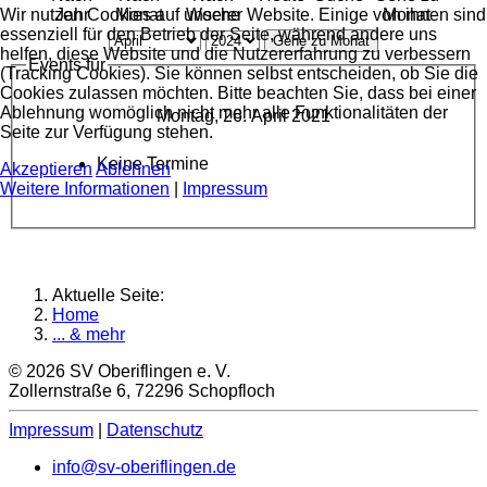
Wir nutzen Cookies auf unserer Website. Einige von ihnen sind
Jahr
Monat
Woche
Monat
essenziell für den Betrieb der Seite, während andere uns
Gehe zu Monat
helfen, diese Website und die Nutzererfahrung zu verbessern
Events für
(Tracking Cookies). Sie können selbst entscheiden, ob Sie die
Cookies zulassen möchten. Bitte beachten Sie, dass bei einer
Ablehnung womöglich nicht mehr alle Funktionalitäten der
Montag, 26. April 2021
Seite zur Verfügung stehen.
Keine Termine
Akzeptieren
Ablehnen
Weitere Informationen
|
Impressum
Aktuelle Seite:
Home
... & mehr
© 2026 SV Oberiflingen e. V.
Zollernstraße 6, 72296 Schopfloch
Impressum
|
Datenschutz
info@sv-oberiflingen.de