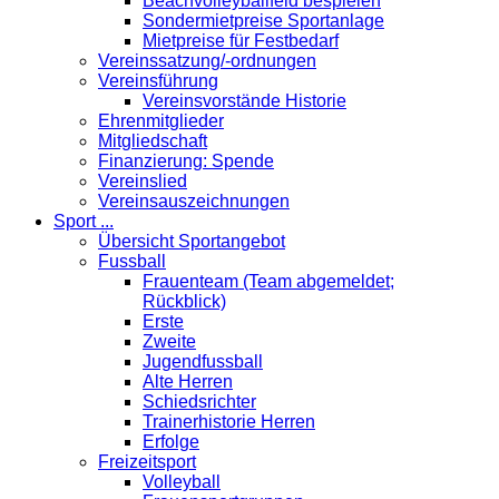
Beachvolleyballfeld bespielen
Sondermietpreise Sportanlage
Mietpreise für Festbedarf
Vereinssatzung/-ordnungen
Vereinsführung
Vereinsvorstände Historie
Ehrenmitglieder
Mitgliedschaft
Finanzierung: Spende
Vereinslied
Vereinsauszeichnungen
Sport ...
Übersicht Sportangebot
Fussball
Frauenteam (Team abgemeldet;
Rückblick)
Erste
Zweite
Jugendfussball
Alte Herren
Schiedsrichter
Trainerhistorie Herren
Erfolge
Freizeitsport
Volleyball