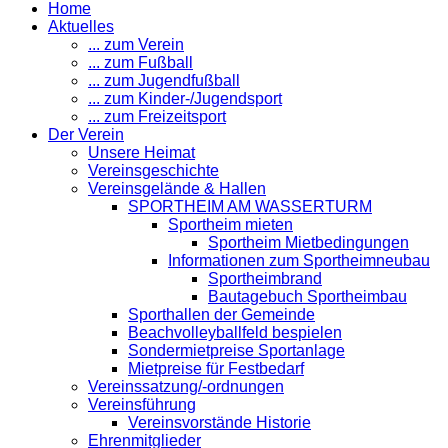
Home
Aktuelles
... zum Verein
... zum Fußball
... zum Jugendfußball
... zum Kinder-/Jugendsport
... zum Freizeitsport
Der Verein
Unsere Heimat
Vereinsgeschichte
Vereinsgelände & Hallen
SPORTHEIM AM WASSERTURM
Sportheim mieten
Sportheim Mietbedingungen
Informationen zum Sportheimneubau
Sportheimbrand
Bautagebuch Sportheimbau
Sporthallen der Gemeinde
Beachvolleyballfeld bespielen
Sondermietpreise Sportanlage
Mietpreise für Festbedarf
Vereinssatzung/-ordnungen
Vereinsführung
Vereinsvorstände Historie
Ehrenmitglieder