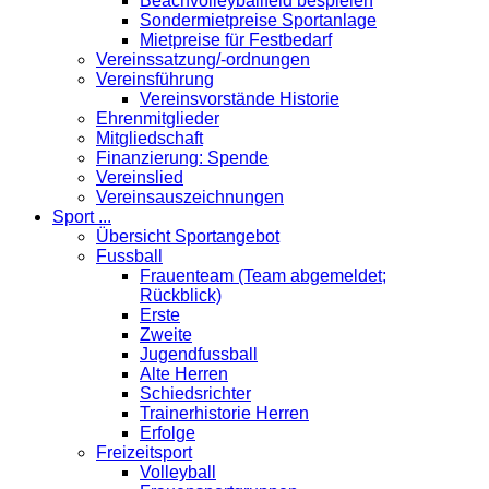
Beachvolleyballfeld bespielen
Sondermietpreise Sportanlage
Mietpreise für Festbedarf
Vereinssatzung/-ordnungen
Vereinsführung
Vereinsvorstände Historie
Ehrenmitglieder
Mitgliedschaft
Finanzierung: Spende
Vereinslied
Vereinsauszeichnungen
Sport ...
Übersicht Sportangebot
Fussball
Frauenteam (Team abgemeldet;
Rückblick)
Erste
Zweite
Jugendfussball
Alte Herren
Schiedsrichter
Trainerhistorie Herren
Erfolge
Freizeitsport
Volleyball