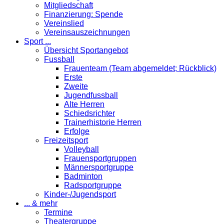
Mitgliedschaft
Finanzierung: Spende
Vereinslied
Vereinsauszeichnungen
Sport ...
Übersicht Sportangebot
Fussball
Frauenteam (Team abgemeldet; Rückblick)
Erste
Zweite
Jugendfussball
Alte Herren
Schiedsrichter
Trainerhistorie Herren
Erfolge
Freizeitsport
Volleyball
Frauensportgruppen
Männersportgruppe
Badminton
Radsportgruppe
Kinder-/Jugendsport
... & mehr
Termine
Theatergruppe