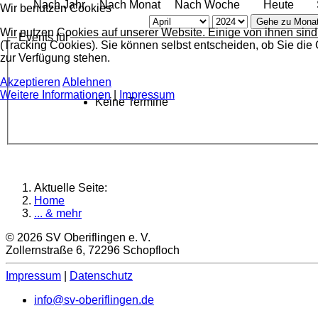
Nach Jahr
Nach Monat
Nach Woche
Heute
Wir benutzen Cookies
Gehe zu Mona
Wir nutzen Cookies auf unserer Website. Einige von ihnen sind
Events für
(Tracking Cookies). Sie können selbst entscheiden, ob Sie die
zur Verfügung stehen.
Akzeptieren
Ablehnen
Weitere Informationen
|
Impressum
Keine Termine
Aktuelle Seite:
Home
... & mehr
© 2026 SV Oberiflingen e. V.
Zollernstraße 6, 72296 Schopfloch
Impressum
|
Datenschutz
info@sv-oberiflingen.de