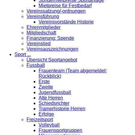
Sondermietpreise Sportanlage
Mietpreise für Festbedarf
Vereinssatzung/-ordnungen
Vereinsführung
Vereinsvorstände Historie
Ehrenmitglieder
Mitgliedschaft
Finanzierung: Spende
Vereinslied
Vereinsauszeichnungen
Sport ...
Übersicht Sportangebot
Fussball
Frauenteam (Team abgemeldet;
Rückblick)
Erste
Zweite
Jugendfussball
Alte Herren
Schiedsrichter
Trainerhistorie Herren
Erfolge
Freizeitsport
Volleyball
Frauensportgruppen