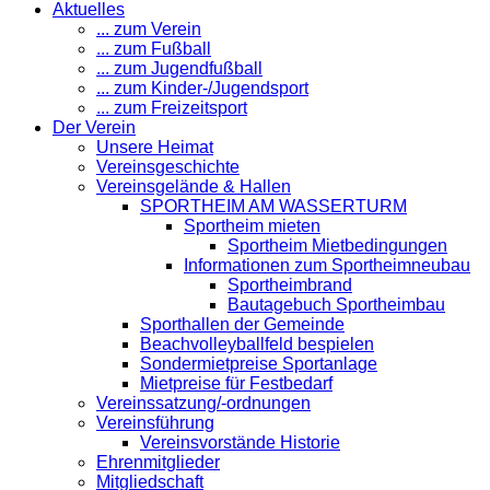
Aktuelles
... zum Verein
... zum Fußball
... zum Jugendfußball
... zum Kinder-/Jugendsport
... zum Freizeitsport
Der Verein
Unsere Heimat
Vereinsgeschichte
Vereinsgelände & Hallen
SPORTHEIM AM WASSERTURM
Sportheim mieten
Sportheim Mietbedingungen
Informationen zum Sportheimneubau
Sportheimbrand
Bautagebuch Sportheimbau
Sporthallen der Gemeinde
Beachvolleyballfeld bespielen
Sondermietpreise Sportanlage
Mietpreise für Festbedarf
Vereinssatzung/-ordnungen
Vereinsführung
Vereinsvorstände Historie
Ehrenmitglieder
Mitgliedschaft