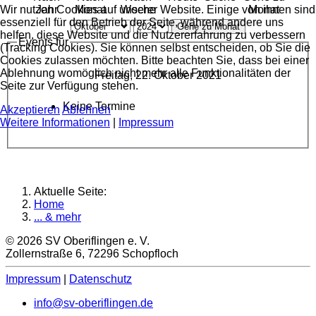
Wir nutzen Cookies auf unserer Website. Einige von ihnen sind
Jahr
Monat
Woche
Monat
essenziell für den Betrieb der Seite, während andere uns
Gehe zu Monat
helfen, diese Website und die Nutzererfahrung zu verbessern
Events für
(Tracking Cookies). Sie können selbst entscheiden, ob Sie die
Cookies zulassen möchten. Bitte beachten Sie, dass bei einer
Ablehnung womöglich nicht mehr alle Funktionalitäten der
Freitag, 22. Oktober 2021
Seite zur Verfügung stehen.
Keine Termine
Akzeptieren
Ablehnen
Weitere Informationen
|
Impressum
Aktuelle Seite:
Home
... & mehr
© 2026 SV Oberiflingen e. V.
Zollernstraße 6, 72296 Schopfloch
Impressum
|
Datenschutz
info@sv-oberiflingen.de