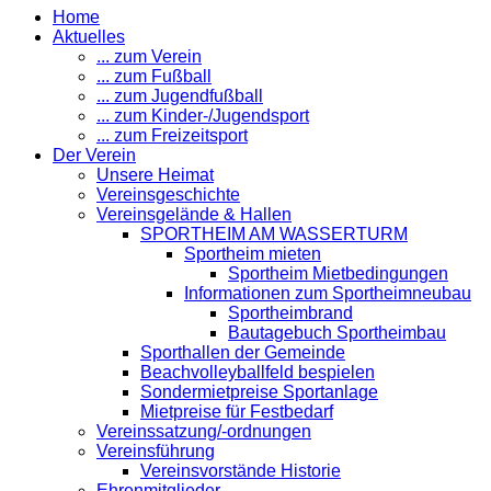
Home
Aktuelles
... zum Verein
... zum Fußball
... zum Jugendfußball
... zum Kinder-/Jugendsport
... zum Freizeitsport
Der Verein
Unsere Heimat
Vereinsgeschichte
Vereinsgelände & Hallen
SPORTHEIM AM WASSERTURM
Sportheim mieten
Sportheim Mietbedingungen
Informationen zum Sportheimneubau
Sportheimbrand
Bautagebuch Sportheimbau
Sporthallen der Gemeinde
Beachvolleyballfeld bespielen
Sondermietpreise Sportanlage
Mietpreise für Festbedarf
Vereinssatzung/-ordnungen
Vereinsführung
Vereinsvorstände Historie
Ehrenmitglieder