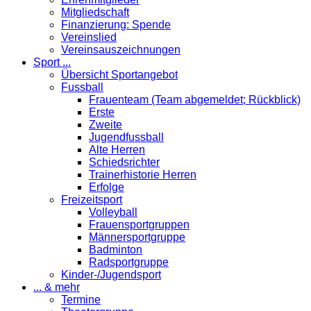
Mitgliedschaft
Finanzierung: Spende
Vereinslied
Vereinsauszeichnungen
Sport ...
Übersicht Sportangebot
Fussball
Frauenteam (Team abgemeldet; Rückblick)
Erste
Zweite
Jugendfussball
Alte Herren
Schiedsrichter
Trainerhistorie Herren
Erfolge
Freizeitsport
Volleyball
Frauensportgruppen
Männersportgruppe
Badminton
Radsportgruppe
Kinder-/Jugendsport
... & mehr
Termine