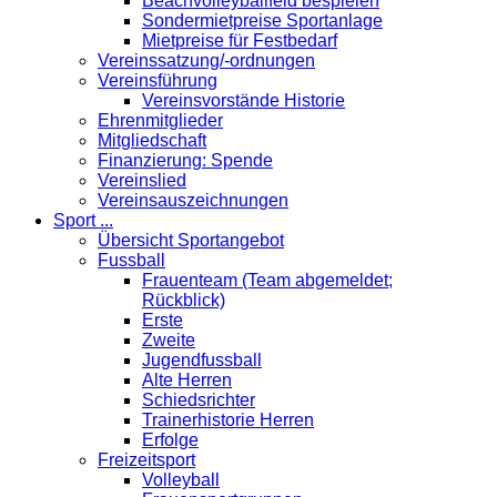
Beachvolleyballfeld bespielen
Sondermietpreise Sportanlage
Mietpreise für Festbedarf
Vereinssatzung/-ordnungen
Vereinsführung
Vereinsvorstände Historie
Ehrenmitglieder
Mitgliedschaft
Finanzierung: Spende
Vereinslied
Vereinsauszeichnungen
Sport ...
Übersicht Sportangebot
Fussball
Frauenteam (Team abgemeldet;
Rückblick)
Erste
Zweite
Jugendfussball
Alte Herren
Schiedsrichter
Trainerhistorie Herren
Erfolge
Freizeitsport
Volleyball