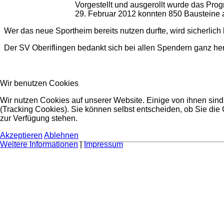
Vorgestellt und ausgerollt wurde das Pr
29. Februar 2012 konnten 850 Bausteine 
Wer das neue Sportheim bereits nutzen durfte, wird sicherlich 
Der SV Oberiflingen bedankt sich bei allen Spendern ganz her
Wir benutzen Cookies
Wir nutzen Cookies auf unserer Website. Einige von ihnen sind
(Tracking Cookies). Sie können selbst entscheiden, ob Sie die
zur Verfügung stehen.
Akzeptieren
Ablehnen
Weitere Informationen
|
Impressum
Homag AG; J. Schmalz GmbH; Volksbank Dornstetten eG; Mot
Uwe Ade; Christian Pfau; Frank Trick; Schenkl; Tanja u. M
Grözinger; Anna Mohr-Haug; Fam. Andreas Rapp; Ernst Bäßl
Ehler; Bruno Ehler; Irma Kraibühler; Elli Krause; Fam. Sch
Gerhard Eberhardt; Horst u. Ursula Burkhardt; Kurt u. Heidi
GmbH & Co.KG; Jean-Marc Maier; Rainer Joos; Sabine und 