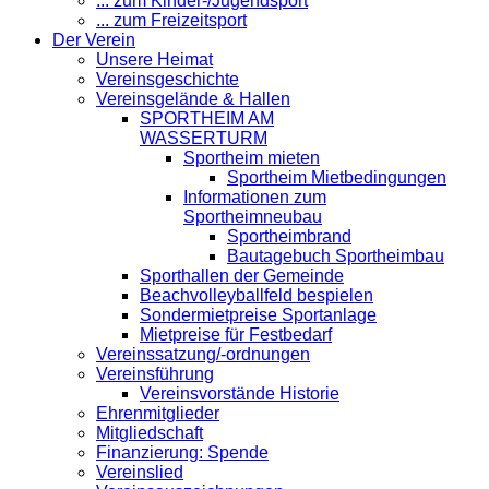
... zum Kinder-/Jugendsport
... zum Freizeitsport
Der Verein
Unsere Heimat
Vereinsgeschichte
Vereinsgelände & Hallen
SPORTHEIM AM
WASSERTURM
Sportheim mieten
Sportheim Mietbedingungen
Informationen zum
Sportheimneubau
Sportheimbrand
Bautagebuch Sportheimbau
Sporthallen der Gemeinde
Beachvolleyballfeld bespielen
Sondermietpreise Sportanlage
Mietpreise für Festbedarf
Vereinssatzung/-ordnungen
Vereinsführung
Vereinsvorstände Historie
Ehrenmitglieder
Mitgliedschaft
Finanzierung: Spende
Vereinslied