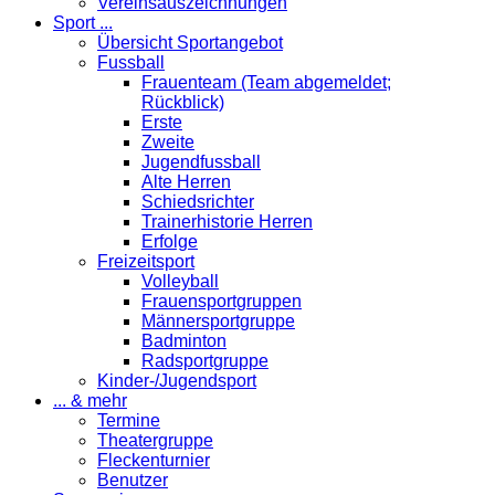
Vereinsauszeichnungen
Sport ...
Übersicht Sportangebot
Fussball
Frauenteam (Team abgemeldet;
Rückblick)
Erste
Zweite
Jugendfussball
Alte Herren
Schiedsrichter
Trainerhistorie Herren
Erfolge
Freizeitsport
Volleyball
Frauensportgruppen
Männersportgruppe
Badminton
Radsportgruppe
Kinder-/Jugendsport
... & mehr
Termine
Theatergruppe
Fleckenturnier
Benutzer