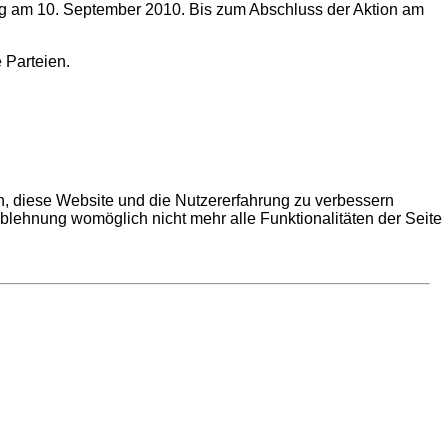
g am 10. September 2010. Bis zum Abschluss der Aktion am
e Parteien.
en, diese Website und die Nutzererfahrung zu verbessern
Ablehnung womöglich nicht mehr alle Funktionalitäten der Seite
a Schwizler; Alissa Meier; Uli Joos; Gottfried Joos; Fam.
ner Eberhardt; im Sinne v. Helmut Pfau; Florian Haug; Fam.
u. Wilfried Weber; Getränke Noppel; Jochen Noppel; Simone
dt; Wilfried u. Meta Beilharz; Manuel Dölker; Patrick Haug;
er, Elfriede, Tanja, Claudia, Albrecht Fischer; Degertechnik
t Eberhardt; Erich Mutz; Fritz Beilharz; Manfred Gruber;