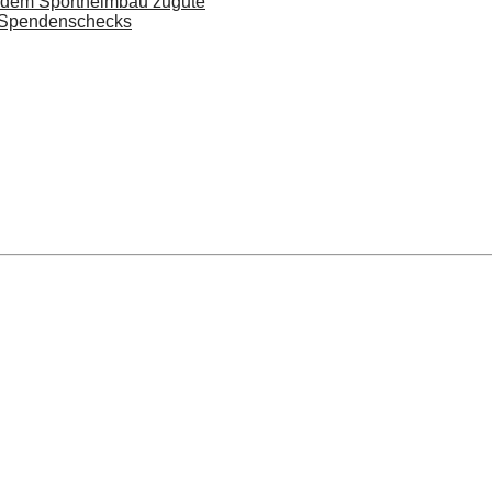
t dem Sportheimbau zugute
n Spendenschecks