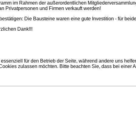
ogramm im Rahmen der außerordentlichen Mitgliederversammlun
an Privatpersonen und Firmen verkauft werden!
bestätigen: Die Bausteine waren eine gute Investition - für beid
zlichen Dank!!!
 essenziell für den Betrieb der Seite, während andere uns helf
Spendertafel Bausteineprogramm
 Cookies zulassen möchten. Bitte beachten Sie, dass bei einer 
(Nennung nach Eingang der Spende):
orradfreunde Oberiflingen e. V.; Markus Reich; Frank u. Claudi
ichael Bohlens; Uwe Haizmann; Gottlob u. Margarete Maier; Hei
er; Erika Ehler; Egon Haug; Fam. Bernd u. Gaby Lange; Inge 
ittenhelm; Nils Dölker; Herbert u. Lucia Dölker; Thomas Eberhar
 Winter; Willi Schwarz; Markus Mayer; Charly Eberhardt; Fam.Diet
Stephan Haist; Fam. Friedhelm Schmid; Frieder Eberhardt; Birgi