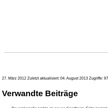
Christoph Gerber; Silvia Gerber; Andreas Mutz; Elke Rapp;
Sarah Desing; Laura Sophie Desing; Hans-Dieter Fischer; 
Frida Winter; Markus + Sabine Haas; Spvgg Dürrenmettste
Jedermannturnen Männer; Rolf Dettling; Jürgen + Rosema
Schöck; Benjamin Stahl; Marina Schmid; Gerhard Schmid;
Schopfloch; Christian Winter; Anja + Andreas Zeller; Irene
Weigand; McDonald`s; Ingrid Hornberger - Hiller; Roland 
Physio-Fit Schneider ; Kurt Reich; Hans- Dieter Oest
Kaltenbrunner; Norbert Haug; Alexandra + Michael Kreß; U
und (
27. März 2012
Zuletzt aktualisiert: 04. August 2013
Zugriffe: 9
Verwandte Beiträge