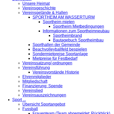
Unsere Heimat
Vereinsgeschichte
Vereinsgelände & Hallen
SPORTHEIM AM WASSERTURM
Sportheim mieten
Sportheim Mietbedingungen
Informationen zum Sportheimneubau
Sportheimbrand
Bautagebuch Sportheimbau
Sporthallen der Gemeinde
Beachvolleyballfeld bespielen
Sondermietpreise Sportanlage
Mietpreise für Festbedarf
Vereinssatzung/-ordnungen
Vereinsführung
Vereinsvorstände Historie
Ehrenmitglieder
Mitgliedschaft
Finanzierung: Spende
Vereinslied
Vereinsauszeichnungen
Sport ...
Übersicht Sportangebot
Fussball
Frauenteam (Team abgemeldet; Rückblick)