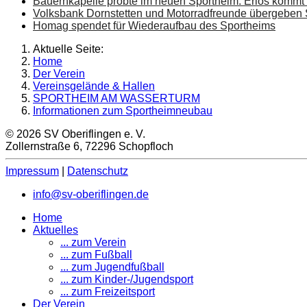
Bauernkapelle probte im neuen Sportheim. Erlös komm
Volksbank Dornstetten und Motorradfreunde übergebe
Homag spendet für Wiederaufbau des Sportheims
Aktuelle Seite:
Home
Der Verein
Vereinsgelände & Hallen
SPORTHEIM AM WASSERTURM
Informationen zum Sportheimneubau
© 2026 SV Oberiflingen e. V.
Zollernstraße 6, 72296 Schopfloch
Impressum
|
Datenschutz
info@sv-oberiflingen.de
Home
Aktuelles
... zum Verein
... zum Fußball
... zum Jugendfußball
... zum Kinder-/Jugendsport
... zum Freizeitsport
Der Verein