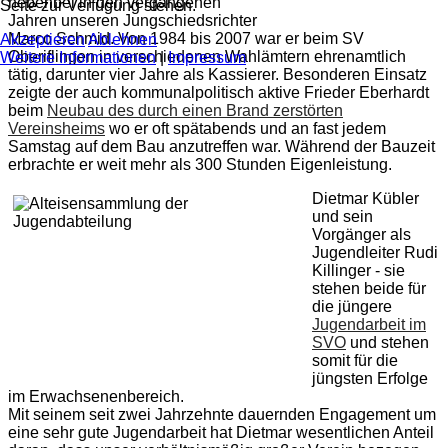
nebenbei in den vergangenen
Seite zur Verfügung stehen.
Jahren unseren Jungschiedsrichter
Marco Schmid. Von 1984 bis 2007 war er beim SV
Akzeptieren
Ablehnen
Oberiflingen in verschiedenen Wahlämtern ehrenamtlich
Weitere Informationen
|
Impressum
tätig, darunter vier Jahre als Kassierer. Besonderen Einsatz
zeigte der auch kommunalpolitisch aktive Frieder Eberhardt
beim
Neubau des durch einen Brand zerstörten
Vereinsheims
wo er oft spätabends und an fast jedem
Samstag auf dem Bau anzutreffen war. Während der Bauzeit
erbrachte er weit mehr als 300 Stunden Eigenleistung.
Dietmar Kübler
und sein
Vorgänger als
Jugendleiter Rudi
Killinger - sie
stehen beide für
die jüngere
Jugendarbeit im
SVO
und stehen
somit für die
jüngsten Erfolge
im Erwachsenenbereich.
Mit seinem seit zwei Jahrzehnte dauernden Engagement um
eine sehr gute Jugendarbeit hat Dietmar wesentlichen Anteil