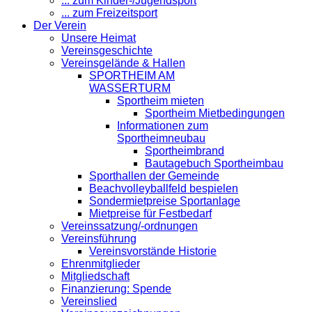
... zum Kinder-/Jugendsport
... zum Freizeitsport
Der Verein
Unsere Heimat
Vereinsgeschichte
Vereinsgelände & Hallen
SPORTHEIM AM
WASSERTURM
Sportheim mieten
Sportheim Mietbedingungen
Informationen zum
Sportheimneubau
Sportheimbrand
Bautagebuch Sportheimbau
Sporthallen der Gemeinde
Beachvolleyballfeld bespielen
Sondermietpreise Sportanlage
Mietpreise für Festbedarf
Vereinssatzung/-ordnungen
Vereinsführung
Vereinsvorstände Historie
Ehrenmitglieder
Mitgliedschaft
Finanzierung: Spende
Vereinslied