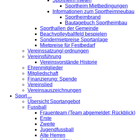
Sportheim mieten
Sportheim Mietbedingungen
Informationen zum Sportheimneubau
Sportheimbrand
Bautagebuch Sportheimbau
Sporthallen der Gemeinde
Beachvolleyballfeld bespielen
Sondermietpreise Sportanlage
Mietpreise für Festbedarf
Vereinssatzung/-ordnungen
Vereinsführung
Vereinsvorstände Historie
Ehrenmitglieder
Mitgliedschaft
Finanzierung: Spende
Vereinslied
Vereinsauszeichnungen
Sport ...
Übersicht Sportangebot
Fussball
Frauenteam (Team abgemeldet; Rückblick)
Erste
Zweite
Jugendfussball
Alte Herren