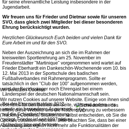
für seine ehrenamtliche Leistung insbesondere in der
Jugendarbeit.
Wir freuen uns für Frieder und Dietmar sowie für unseren
SVO, dass gleich zwei Mitglieder bei dieser besonderen
Ehrung berücksichtigt wurden.
Herzlichen Glückwunsch Euch beiden und vielen Dank für
Eure Arbeit im und für den SVO.
Neben der Auszeichnung an sich die im Rahmen der
kreisweiten Sportlerehrung am 25. November im
Freudenstädter "Martinique" vorgenommen wird wartet auf
Frieder Eberhardt ein Dankeschön-Wochenende vom 10. bis
12. Mai 2013 in der Sportschule des badischen
Fußballverbandes mit Rahmenprogramm. Sollte er
tatsächlich in den "Club der 100" aufgenommen werden,
wird der Bezirkssieger noch Ehrengast bei einem
Wir benutzen Cookies
Länderspiel der deutschen Nationalmannschaft sein.
Wir nutzen Cookies auf unserer Website. Einige von ihnen sind
Bei der
Ehrenamtsaktion 2012
essenziell für den Betrieb der Seite, während andere uns
wurde ein besonderes Augenmerk
helfen, diese Website und die Nutzererfahrung zu verbessern
auf die Schiedsrichtergewinnung
(Tracking Cookies). Sie können selbst entscheiden, ob Sie die
gelegt. Frieder ist seit 1997 aktiver
Cookies zulassen möchten. Bitte beachten Sie, dass bei einer
Schiedsrichter
und betreute
Ablehnung womöglich nicht mehr alle Funktionalitäten der