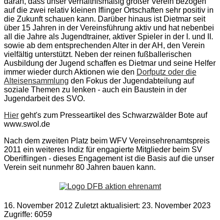
daran, dass unser verhältnismäßig großer Verein bezogen
auf die zwei relativ kleinen Iflinger Ortschaften sehr positiv in
die Zukunft schauen kann. Darüber hinaus ist Dietmar seit
über 15 Jahren in der Vereinsführung aktiv und hat nebenbei
all die Jahre als Jugendtrainer, aktiver Spieler in der I. und II.
sowie ab dem entsprechenden Alter in der AH, den Verein
vielfältig unterstützt. Neben der reinen fußballerischen
Ausbildung der Jugend schaffen es Dietmar und seine Helfer
immer wieder durch Aktionen wie den
Dorfputz oder die
Alteisensammlung
den Fokus der Jugendabteilung auf
soziale Themen zu lenken - auch ein Baustein in der
Jugendarbeit des SVO.
Hier
geht's zum Presseartikel des Schwarzwälder Bote auf
www.swol.de
Nach dem zweiten Platz beim WFV Vereinsehrenamtspreis
2011 ein weiteres Indiz für engagierte Mitglieder beim SV
Oberiflingen - dieses Engagement ist die Basis auf die unser
Verein seit nunmehr 80 Jahren bauen kann.
16. November 2012
Zuletzt aktualisiert: 23. November 2023
Zugriffe: 6059