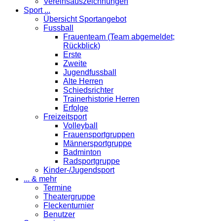
Vereinsauszeichnungen
Sport ...
Übersicht Sportangebot
Fussball
Frauenteam (Team abgemeldet;
Rückblick)
Erste
Zweite
Jugendfussball
Alte Herren
Schiedsrichter
Trainerhistorie Herren
Erfolge
Freizeitsport
Volleyball
Frauensportgruppen
Männersportgruppe
Badminton
Radsportgruppe
Kinder-/Jugendsport
... & mehr
Termine
Theatergruppe
Fleckenturnier
Benutzer