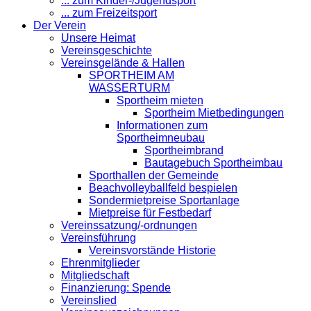
... zum Kinder-/Jugendsport
... zum Freizeitsport
Der Verein
Unsere Heimat
Vereinsgeschichte
Vereinsgelände & Hallen
SPORTHEIM AM
WASSERTURM
Sportheim mieten
Sportheim Mietbedingungen
Informationen zum
Sportheimneubau
Sportheimbrand
Bautagebuch Sportheimbau
Sporthallen der Gemeinde
Beachvolleyballfeld bespielen
Sondermietpreise Sportanlage
Mietpreise für Festbedarf
Vereinssatzung/-ordnungen
Vereinsführung
Vereinsvorstände Historie
Ehrenmitglieder
Mitgliedschaft
Finanzierung: Spende
Vereinslied