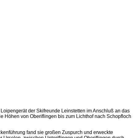
 Loipengerät der Skifreunde Leinstetten im Anschluß an das
ie Höhen von Oberiflingen bis zum Lichthof nach Schopfloch
ckenführung fand sie großen Zuspurch und erweckte
 Urselen, zwischen Unteriflingen und Oberiflingen durch,