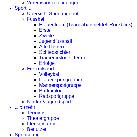
Vereinsauszeichnungen
Sport ...
Übersicht Sportangebot
Fussball
Frauenteam (Team abgemeldet; Rückblick)
Erste
Zweite
Jugendfussball
Alte Herren
Schiedsrichter
Trainerhistorie Herren
Erfolge
Freizeitsport
Volleyball
Frauensportgruppen
Männersportgruppe
Badminton
Radsportgruppe
Kinder-/Jugendsport
... & mehr
Termine
Theatergruppe
Fleckenturnier
Benutzer
Sponsoring