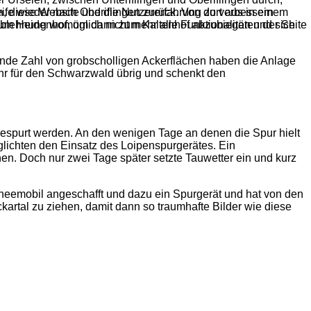
ife wieder nach Oberiflingen zurück. Von dort aus in einem
en, diese Website und die Nutzererfahrung zu verbessern
um Heidenhof, um dann zum Kaltenhof abzubiegen und sich
Ablehnung womöglich nicht mehr alle Funktionalitäten der Seite
ende Zahl von grobscholligen Ackerflächen haben die Anlage
 mehr für den Schwarzwald übrig und schenkt den
gespurt werden. An den wenigen Tage an denen die Spur hielt
glichten den Einsatz des Loipenspurgerätes. Ein
 Doch nur zwei Tage später setzte Tauwetter ein und kurz
neemobil angeschafft und dazu ein Spurgerät und hat von den
rtal zu ziehen, damit dann so traumhafte Bilder wie diese