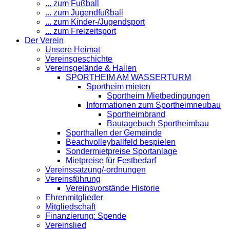
... zum Fußball
... zum Jugendfußball
... zum Kinder-/Jugendsport
... zum Freizeitsport
Der Verein
Unsere Heimat
Vereinsgeschichte
Vereinsgelände & Hallen
SPORTHEIM AM WASSERTURM
Sportheim mieten
Sportheim Mietbedingungen
Informationen zum Sportheimneubau
Sportheimbrand
Bautagebuch Sportheimbau
Sporthallen der Gemeinde
Beachvolleyballfeld bespielen
Sondermietpreise Sportanlage
Mietpreise für Festbedarf
Vereinssatzung/-ordnungen
Vereinsführung
Vereinsvorstände Historie
Ehrenmitglieder
Mitgliedschaft
Finanzierung: Spende
Vereinslied