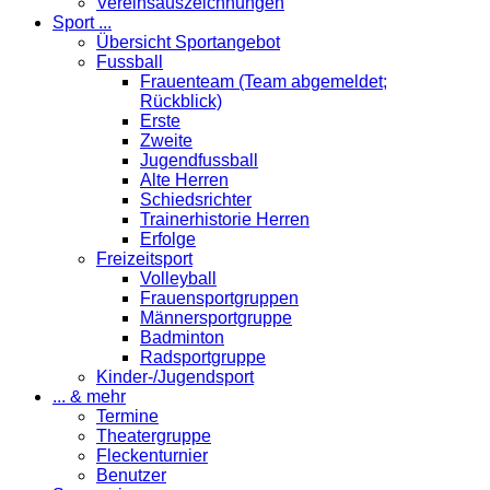
Vereinsauszeichnungen
Sport ...
Übersicht Sportangebot
Fussball
Frauenteam (Team abgemeldet;
Rückblick)
Erste
Zweite
Jugendfussball
Alte Herren
Schiedsrichter
Trainerhistorie Herren
Erfolge
Freizeitsport
Volleyball
Frauensportgruppen
Männersportgruppe
Badminton
Radsportgruppe
Kinder-/Jugendsport
... & mehr
Termine
Theatergruppe
Fleckenturnier
Benutzer