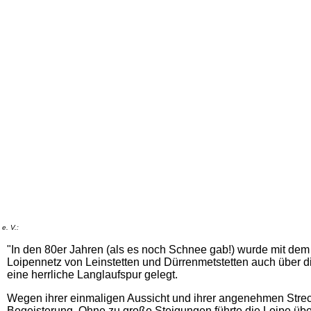
e. V.:
"In den 80er Jahren (als es noch Schnee gab!) wurde mit dem
Loipennetz von Leinstetten und Dürrenmetstetten auch über d
eine herrliche Langlaufspur gelegt.
Wegen ihrer einmaligen Aussicht und ihrer angenehmen Stre
Begeisterung. Ohne zu große Steigungen führte die Loipe über