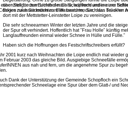
über Steigne zum Lichthof nach Schopfloch und in einer Schle
 essenziell für den Betrieb der Seite, während andere uns helf
Bogen nach Südosten zum Wasserturm, durch das Trücklen z
 Cookies zulassen möchten. Bitte beachten Sie, dass bei einer 
dort mit der Mettstetter-Leinstetter Loipe zu vereinigen.
Die sehr schneearmen Winter der letzten Jahre und die steig
der Spur oft verhindert. Hoffentlich hat "Frau Holle" künftig
Langlauffreunden einmal wieder Schnee in Hülle und Fülle."
Haben sich die Hoffnungen des Festschriftschreibers erfüllt?
ahr 2001 kurz nach Weihnachten die Loipe endlich mal wieder 
 im Februar 2003 das gleiche Bild. Ausgiebige Schneefälle ermö
erINNEN aus nah und fern, um die angenehme Spur zu begehen.
den.
 auch Dank der Unterstützung der Gemeinde Schopfloch ein Sch
ntsprechender Schneelage eine Spur über dem Glatt-/ und Necka