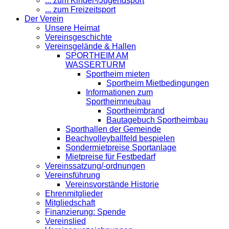
... zum Kinder-/Jugendsport
... zum Freizeitsport
Der Verein
Unsere Heimat
Vereinsgeschichte
Vereinsgelände & Hallen
SPORTHEIM AM
WASSERTURM
Sportheim mieten
Sportheim Mietbedingungen
Informationen zum
Sportheimneubau
Sportheimbrand
Bautagebuch Sportheimbau
Sporthallen der Gemeinde
Beachvolleyballfeld bespielen
Sondermietpreise Sportanlage
Mietpreise für Festbedarf
Vereinssatzung/-ordnungen
Vereinsführung
Vereinsvorstände Historie
Ehrenmitglieder
Mitgliedschaft
Finanzierung: Spende
Vereinslied