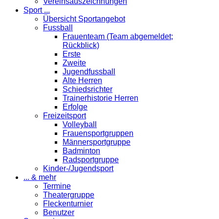
Vereinsauszeichnungen
Sport ...
Übersicht Sportangebot
Fussball
Frauenteam (Team abgemeldet;
Rückblick)
Erste
Zweite
Jugendfussball
Alte Herren
Schiedsrichter
Trainerhistorie Herren
Erfolge
Freizeitsport
Volleyball
Frauensportgruppen
Männersportgruppe
Badminton
Radsportgruppe
Kinder-/Jugendsport
... & mehr
Termine
Theatergruppe
Fleckenturnier
Benutzer