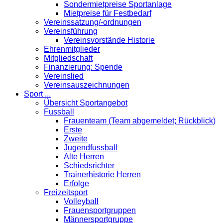
Sondermietpreise Sportanlage
Mietpreise für Festbedarf
Vereinssatzung/-ordnungen
Vereinsführung
Vereinsvorstände Historie
Ehrenmitglieder
Mitgliedschaft
Finanzierung: Spende
Vereinslied
Vereinsauszeichnungen
Sport ...
Übersicht Sportangebot
Fussball
Frauenteam (Team abgemeldet; Rückblick)
Erste
Zweite
Jugendfussball
Alte Herren
Schiedsrichter
Trainerhistorie Herren
Erfolge
Freizeitsport
Volleyball
Frauensportgruppen
Männersportgruppe