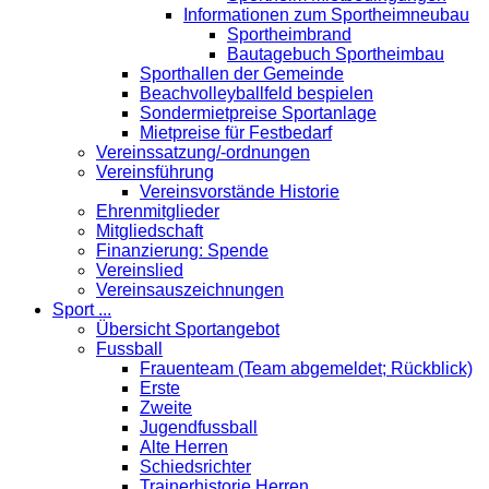
Informationen zum Sportheimneubau
Sportheimbrand
Bautagebuch Sportheimbau
Sporthallen der Gemeinde
Beachvolleyballfeld bespielen
Sondermietpreise Sportanlage
Mietpreise für Festbedarf
Vereinssatzung/-ordnungen
Vereinsführung
Vereinsvorstände Historie
Ehrenmitglieder
Mitgliedschaft
Finanzierung: Spende
Vereinslied
Vereinsauszeichnungen
Sport ...
Übersicht Sportangebot
Fussball
Frauenteam (Team abgemeldet; Rückblick)
Erste
Zweite
Jugendfussball
Alte Herren
Schiedsrichter
Trainerhistorie Herren