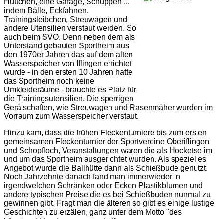
Hüttchen, eine Garage, Schuppen ...
indem Bälle, Eckfahnen,
Trainingsleibchen, Streuwagen und
andere Utensilien verstaut werden. So
auch beim SVO. Denn neben dem als
Unterstand gebauten Sportheim aus
den 1970er Jahren das auf dem alten
Wasserspeicher von Iflingen errichtet
wurde - in den ersten 10 Jahren hatte
das Sportheim noch keine
Umkleideräume - brauchte es Platz für
die Trainingsutensilien. Die sperrigen
Gerätschaften, wie Streuwagen und Rasenmäher wurden im
Vorraum zum Wasserspeicher verstaut.
Hinzu kam, dass die frühen Fleckenturniere bis zum ersten
gemeinsamen Fleckenturnier der Sportvereine Oberiflingen
und Schopfloch, Veranstaltungen waren die als Hocketse im
und um das Sportheim ausgerichtet wurden. Als spezielles
Angebot wurde die Ballhütte dann als Schießbude genutzt.
Noch Jahrzehnte danach fand man immerwieder in
irgendwelchen Schränken oder Ecken Plastikblumen und
andere typischen Preise die es bei Schießbuden nunmal zu
gewinnen gibt. Fragt man die älteren so gibt es einige lustige
Geschichten zu erzälen, ganz unter dem Motto "des