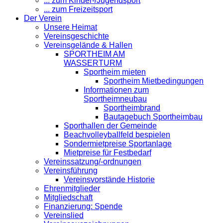
... zum Kinder-/Jugendsport
... zum Freizeitsport
Der Verein
Unsere Heimat
Vereinsgeschichte
Vereinsgelände & Hallen
SPORTHEIM AM
WASSERTURM
Sportheim mieten
Sportheim Mietbedingungen
Informationen zum
Sportheimneubau
Sportheimbrand
Bautagebuch Sportheimbau
Sporthallen der Gemeinde
Beachvolleyballfeld bespielen
Sondermietpreise Sportanlage
Mietpreise für Festbedarf
Vereinssatzung/-ordnungen
Vereinsführung
Vereinsvorstände Historie
Ehrenmitglieder
Mitgliedschaft
Finanzierung: Spende
Vereinslied