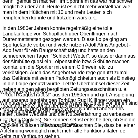
denn "gemütlich machen" im Sportheim das war nur schwer
möglich zu der Zeit. Heute ist es nicht mehr vorstellbar, wie
man in dem Hüttchen mit 10 und mehr Leuten sich
reinpferchen konnte und trotzdem wars o.k..
In den 1980er Jahren konnte regelmäßig eine tolle
Langlaufloipe von Schopfloch über Oberiflingen nach
Dürrenmettstetten gezogen werden. Diese Loipe ging am
Sportgelände vorbei und viele nutzen Adolf Alms Angebot -
Adolf war für ein Baugeschäft tätig und hatte an den
schneereichen Tagen "Schlecht Wetter", so dass er dann aus
der Almhütte quasi ein Loipenstüble bzw. Skihütte machen
konnte, um die Sportler mit einem Glühwein etc. zu
verköstigen. Auch das Angebot wurde rege genutzt zumal
das Gelände mit seinen Parkmöglichkeiten auch als Einstieg
in die Loipe genutzt wurde. Letzte Überbleibsel dieser Zeit
neben einigen alten bergilbten Zeitungsausschnitten u. a.
Wir benutzen Cookies
"Rudi (Kargus) ratlos!" aus den 1980ern und ggf. Anspielung
auf unseren langjährigen Torhüter Rudi Killinger waren ein
Wir nutzen Cookies auf unserer Website. Einige von ihnen sind
paar alte Holzskier an der Decke der Hütte (siehe auch
essenziell für den Betrieb der Seite, während andere uns
Innenaufnahme in der Bildergalerie).
helfen, diese Website und die Nutzererfahrung zu verbessern
(Tracking Cookies). Sie können selbst entscheiden, ob Sie die
Die Ballhütte
Cookies zulassen möchten. Bitte beachten Sie, dass bei einer
als
Ablehnung womöglich nicht mehr alle Funktionalitäten der
Seite zur Verfügung stehen.