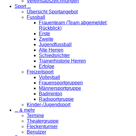
Vereinsauszeichnungen
Sport ...
Übersicht Sportangebot
Fussball
Frauenteam (Team abgemeldet;
Rückblick)
Erste
Zweite
Jugendfussball
Alte Herren
Schiedsrichter
Trainerhistorie Herren
Erfolge
Freizeitsport
Volleyball
Frauensportgruppen
Männersportgruppe
Badminton
Radsportgruppe
Kinder-/Jugendsport
... & mehr
Termine
Theatergruppe
Fleckenturnier
Benutzer