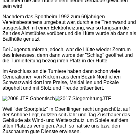
nachdem die alte Hütte einem neuen Gebäude gewichen
sein wird.
Nachdem das Sportheim 1992 zum 60jährigen
Vereinsbestehens umgebaut war, durch eine Trennwand und
ausgestattet mit einer Elektroheizung, war so langsam die
Zeit des Almstübles vorüber und die Hütte wurde ab dann als
Ballhütte genutzt.
Bei Jugendturnieren jedoch, war die Hütte wieder Zentrum
des Interesses, denn dann wurde der "Schlag" geöffnet und
die Turnierleitung bezog ihren Platz in der Hütte.
Im Anschluss an die Turniere haben dann schon viele
Generationen von Kickern aus dem Bezirk Nördlichen
Schwarzwald dort ihre Preise, Meidaillen und Pokale
abgeholt und mit Stolz und Freude präsentiert.
Weil "der Sportplatz" in Oberiflingen recht ungeschützt auf
der Anhöhe liegt, nutzten seit Jahr und Tag Zuschauer das
Gebäude als Wind- und Wetterschutz, um Spiele auf dem
alten Platz zu verfolgen. Auch so hat sie uns bzw. den
Zuschauern gute Dienste erwiesen.