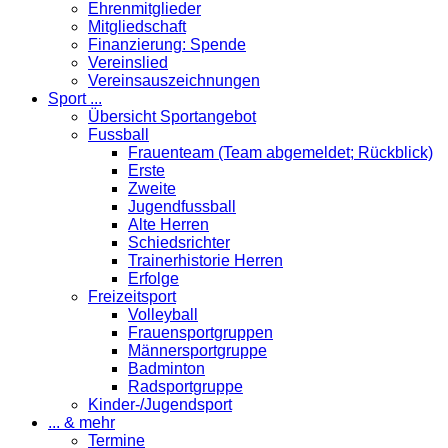
Ehrenmitglieder
Mitgliedschaft
Finanzierung: Spende
Vereinslied
Vereinsauszeichnungen
Sport ...
Übersicht Sportangebot
Fussball
Frauenteam (Team abgemeldet; Rückblick)
Erste
Zweite
Jugendfussball
Alte Herren
Schiedsrichter
Trainerhistorie Herren
Erfolge
Freizeitsport
Volleyball
Frauensportgruppen
Männersportgruppe
Badminton
Radsportgruppe
Kinder-/Jugendsport
... & mehr
Termine