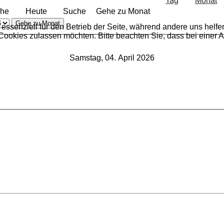
he
Heute
Suche
Gehe zu Monat
Gehe zu Monat
 essenziell für den Betrieb der Seite, während andere uns helf
 Cookies zulassen möchten. Bitte beachten Sie, dass bei einer 
Samstag, 04. April 2026