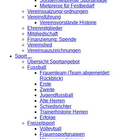
Sondermietpreise Sportanlage
Mietpreise für Festbedarf
Vereinssatzung/-ordnungen
Vereinsführung
Vereinsvorstände Historie
Ehrenmitglieder
Mitgliedschaft
Finanzierung: Spende
Vereinslied
Vereinsauszeichnungen
Sport ...
Übersicht Sportangebot
Fussball
Frauenteam (Team abgemeldet;
Rückblick)
Erste
Zweite
Jugendfussball
Alte Herren
Schiedsrichter
Trainerhistorie Herren
Erfolge
Freizeitsport
Volleyball
Frauensportgruppen