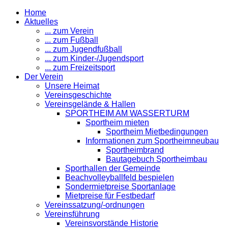
Home
Aktuelles
... zum Verein
... zum Fußball
... zum Jugendfußball
... zum Kinder-/Jugendsport
... zum Freizeitsport
Der Verein
Unsere Heimat
Vereinsgeschichte
Vereinsgelände & Hallen
SPORTHEIM AM WASSERTURM
Sportheim mieten
Sportheim Mietbedingungen
Informationen zum Sportheimneubau
Sportheimbrand
Bautagebuch Sportheimbau
Sporthallen der Gemeinde
Beachvolleyballfeld bespielen
Sondermietpreise Sportanlage
Mietpreise für Festbedarf
Vereinssatzung/-ordnungen
Vereinsführung
Vereinsvorstände Historie