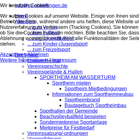
Wir benutzen Cookies
info@sv-oberiflingen.de
Wir nutzen Cookies auf unserer Website. Einige von ihnen sind 
Home
Betrieb der Seite, während andere uns helfen, diese Website u
Aktuelles
Nutzererfahrung zu verbessern (Tracking Cookies). Sie können 
... zum Verein
ob Sie die Cookies zulassen möchten. Bitte beachten Sie, dass
... zum Fußball
Ablehnung womöglich nicht mehr alle Funktionalitäten der Seit
... zum Jugendfußball
stehen.
... zum Kinder-/Jugendsport
... zum Freizeitsport
Akzeptieren
Ablehnen
Der Verein
Weitere Informationen
|
Impressum
Unsere Heimat
Vereinsgeschichte
Vereinsgelände & Hallen
SPORTHEIM AM WASSERTURM
Sportheim mieten
Sportheim Mietbedingungen
Informationen zum Sportheimneubau
Sportheimbrand
Bautagebuch Sportheimbau
Sporthallen der Gemeinde
Beachvolleyballfeld bespielen
Sondermietpreise Sportanlage
Mietpreise für Festbedarf
Vereinssatzung/-ordnungen
Vereinsführung