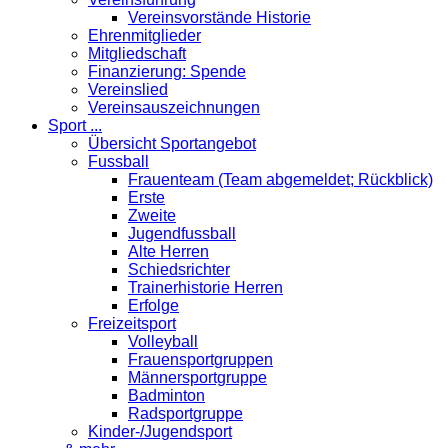
Vereinsvorstände Historie
Ehrenmitglieder
Mitgliedschaft
Finanzierung: Spende
Vereinslied
Vereinsauszeichnungen
Sport ...
Übersicht Sportangebot
Fussball
Frauenteam (Team abgemeldet; Rückblick)
Erste
Zweite
Jugendfussball
Alte Herren
Schiedsrichter
Trainerhistorie Herren
Erfolge
Freizeitsport
Volleyball
Frauensportgruppen
Männersportgruppe
Badminton
Radsportgruppe
Kinder-/Jugendsport