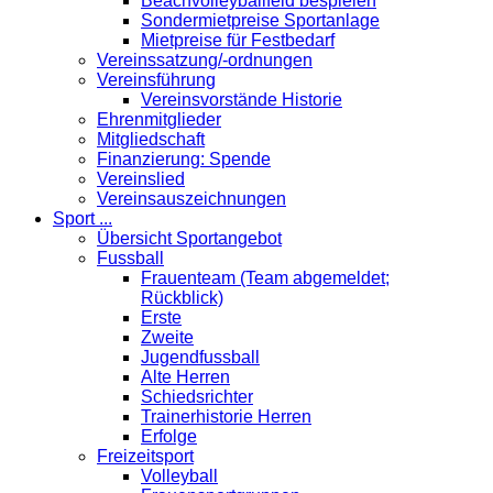
Beachvolleyballfeld bespielen
Sondermietpreise Sportanlage
Mietpreise für Festbedarf
Vereinssatzung/-ordnungen
Vereinsführung
Vereinsvorstände Historie
Ehrenmitglieder
Mitgliedschaft
Finanzierung: Spende
Vereinslied
Vereinsauszeichnungen
Sport ...
Übersicht Sportangebot
Fussball
Frauenteam (Team abgemeldet;
Rückblick)
Erste
Zweite
Jugendfussball
Alte Herren
Schiedsrichter
Trainerhistorie Herren
Erfolge
Freizeitsport
Volleyball