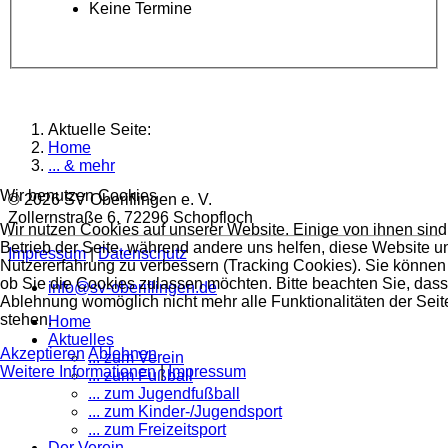
Keine Termine
Aktuelle Seite:
Home
... & mehr
Wir benutzen Cookies
© 2026 SV Oberiflingen e. V.
Zollernstraße 6, 72296 Schopfloch
Wir nutzen Cookies auf unserer Website. Einige von ihnen sind 
Betrieb der Seite, während andere uns helfen, diese Website u
Impressum
|
Datenschutz
Nutzererfahrung zu verbessern (Tracking Cookies). Sie können 
ob Sie die Cookies zulassen möchten. Bitte beachten Sie, dass
info@sv-oberiflingen.de
Ablehnung womöglich nicht mehr alle Funktionalitäten der Seit
stehen.
Home
Aktuelles
Akzeptieren
Ablehnen
... zum Verein
Weitere Informationen
|
Impressum
... zum Fußball
... zum Jugendfußball
... zum Kinder-/Jugendsport
... zum Freizeitsport
Der Verein