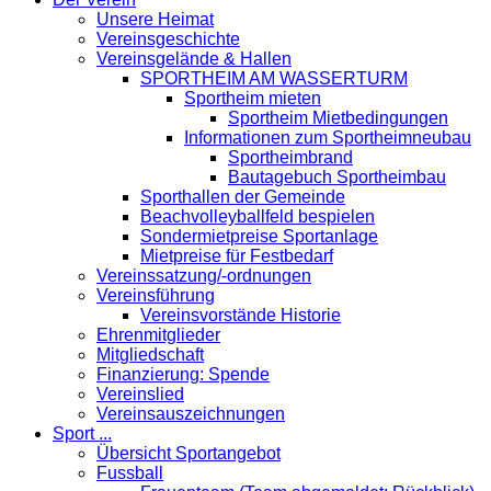
Unsere Heimat
Vereinsgeschichte
Vereinsgelände & Hallen
SPORTHEIM AM WASSERTURM
Sportheim mieten
Sportheim Mietbedingungen
Informationen zum Sportheimneubau
Sportheimbrand
Bautagebuch Sportheimbau
Sporthallen der Gemeinde
Beachvolleyballfeld bespielen
Sondermietpreise Sportanlage
Mietpreise für Festbedarf
Vereinssatzung/-ordnungen
Vereinsführung
Vereinsvorstände Historie
Ehrenmitglieder
Mitgliedschaft
Finanzierung: Spende
Vereinslied
Vereinsauszeichnungen
Sport ...
Übersicht Sportangebot
Fussball