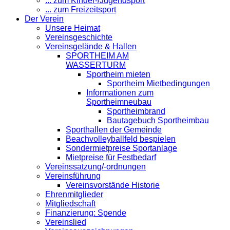
... zum Kinder-/Jugendsport
... zum Freizeitsport
Der Verein
Unsere Heimat
Vereinsgeschichte
Vereinsgelände & Hallen
SPORTHEIM AM
WASSERTURM
Sportheim mieten
Sportheim Mietbedingungen
Informationen zum
Sportheimneubau
Sportheimbrand
Bautagebuch Sportheimbau
Sporthallen der Gemeinde
Beachvolleyballfeld bespielen
Sondermietpreise Sportanlage
Mietpreise für Festbedarf
Vereinssatzung/-ordnungen
Vereinsführung
Vereinsvorstände Historie
Ehrenmitglieder
Mitgliedschaft
Finanzierung: Spende
Vereinslied