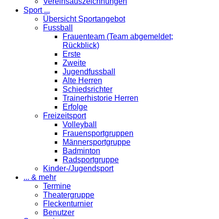
Vereinsauszeichnungen
Sport ...
Übersicht Sportangebot
Fussball
Frauenteam (Team abgemeldet;
Rückblick)
Erste
Zweite
Jugendfussball
Alte Herren
Schiedsrichter
Trainerhistorie Herren
Erfolge
Freizeitsport
Volleyball
Frauensportgruppen
Männersportgruppe
Badminton
Radsportgruppe
Kinder-/Jugendsport
... & mehr
Termine
Theatergruppe
Fleckenturnier
Benutzer