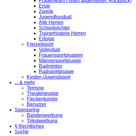
Frauenteam (Team abgemeldet; Rückblick)
Erste
Zweite
Jugendfussball
Alte Herren
Schiedsrichter
Trainerhistorie Herren
Erfolge
Freizeitsport
Volleyball
Frauensportgruppen
Männersportgruppe
Badminton
Radsportgruppe
Kinder-/Jugendsport
... & mehr
Termine
Theatergruppe
Fleckenturnier
Benutzer
Sponsoring
Bandenwerbung
Trikotwerbung
§ Rechtliches
Suche