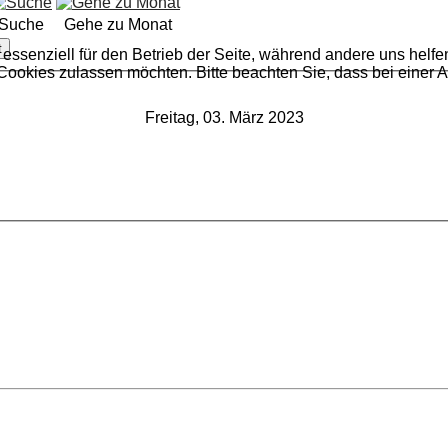
Suche
Gehe zu Monat
t
 essenziell für den Betrieb der Seite, während andere uns helf
 Cookies zulassen möchten. Bitte beachten Sie, dass bei einer 
Freitag, 03. März 2023