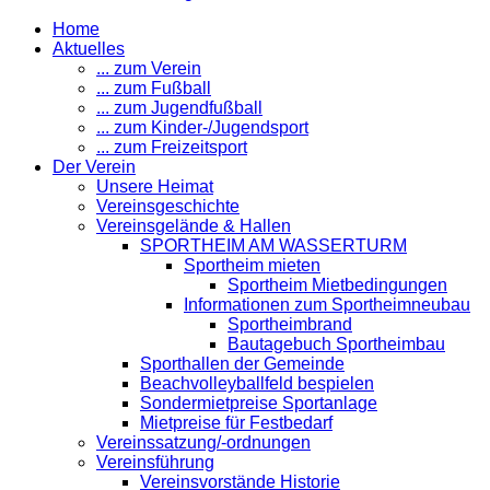
Home
Aktuelles
... zum Verein
... zum Fußball
... zum Jugendfußball
... zum Kinder-/Jugendsport
... zum Freizeitsport
Der Verein
Unsere Heimat
Vereinsgeschichte
Vereinsgelände & Hallen
SPORTHEIM AM WASSERTURM
Sportheim mieten
Sportheim Mietbedingungen
Informationen zum Sportheimneubau
Sportheimbrand
Bautagebuch Sportheimbau
Sporthallen der Gemeinde
Beachvolleyballfeld bespielen
Sondermietpreise Sportanlage
Mietpreise für Festbedarf
Vereinssatzung/-ordnungen
Vereinsführung
Vereinsvorstände Historie