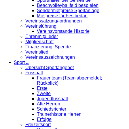
Sporthallen der Gemeinde
Beachvolleyballfeld bespielen
Sondermietpreise Sportanlage
Mietpreise für Festbedarf
Vereinssatzung/-ordnungen
Vereinsführung
Vereinsvorstände Historie
Ehrenmitglieder
Mitgliedschaft
Finanzierung: Spende
Vereinslied
Vereinsauszeichnungen
Sport ...
Übersicht Sportangebot
Fussball
Frauenteam (Team abgemeldet;
Rückblick)
Erste
Zweite
Jugendfussball
Alte Herren
Schiedsrichter
Trainerhistorie Herren
Erfolge
Freizeitsport