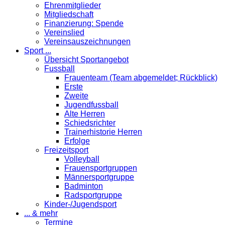
Ehrenmitglieder
Mitgliedschaft
Finanzierung: Spende
Vereinslied
Vereinsauszeichnungen
Sport ...
Übersicht Sportangebot
Fussball
Frauenteam (Team abgemeldet; Rückblick)
Erste
Zweite
Jugendfussball
Alte Herren
Schiedsrichter
Trainerhistorie Herren
Erfolge
Freizeitsport
Volleyball
Frauensportgruppen
Männersportgruppe
Badminton
Radsportgruppe
Kinder-/Jugendsport
... & mehr
Termine