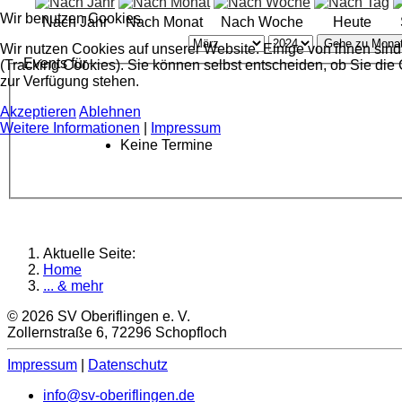
Wir benutzen Cookies
Nach Jahr
Nach Monat
Nach Woche
Heute
Gehe zu Mona
Wir nutzen Cookies auf unserer Website. Einige von ihnen sind
Events für
(Tracking Cookies). Sie können selbst entscheiden, ob Sie die
zur Verfügung stehen.
Akzeptieren
Ablehnen
Weitere Informationen
|
Impressum
Keine Termine
Aktuelle Seite:
Home
... & mehr
© 2026 SV Oberiflingen e. V.
Zollernstraße 6, 72296 Schopfloch
Impressum
|
Datenschutz
info@sv-oberiflingen.de